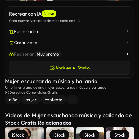
Recrear con IA
Nuevo
Crea nuevas versiones de esta toma con IA
Reencuadrar
Crear vídeo
Rediseñar
Muy pronto
Abrir en AI Studio
Mujer escuchando música y bailando
Un primer plano de una mujer escuchando música y bailando.
Derechos Comerciales Gratis
niña
mujer
contento
...
Videos de Mujer escuchando música y bailando de
Stock Gratis Relacionados
iStock
iStock
iStock
iStock