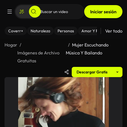
Iniciar sesión
Ver todo
Coverr+
Naturaleza
Personas
Amor Y Relaciones
El
Hogar
Mujer Escuchando
Imágenes de Archivo
Música Y Bailando
Gratuitas
Descargar Gratis