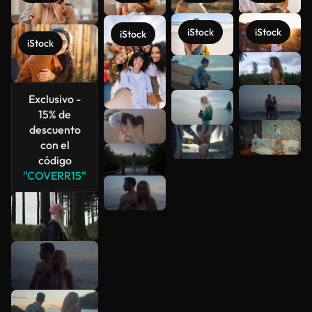
iStock
iStock
iStock
iStock
Ver más
Exclusivo -
15% de
descuento
con el
código
"COVERR15"