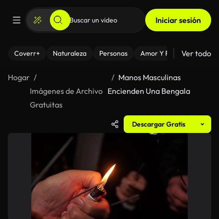
Iniciar sesión
Ver todo
Coverr+
Naturaleza
Personas
Amor Y Relaciones
El
Hogar
Manos Masculinas
Imágenes de Archivo
Encienden Una Bengala
Gratuitas
Descargar Gratis