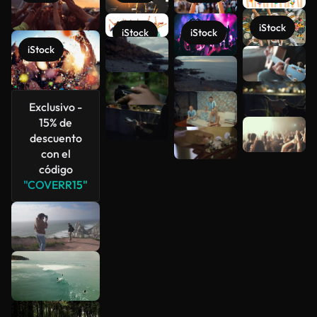
iStock
iStock
iStock
iStock
Ver más
Exclusivo -
15% de
descuento
con el
código
"COVERR15"