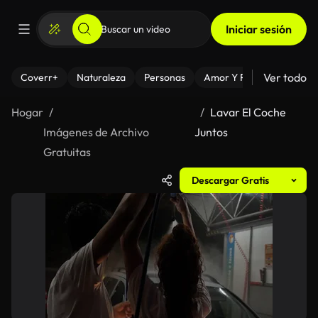
Iniciar sesión
Ver todo
Coverr+
Naturaleza
Personas
Amor Y Relaciones
El
Hogar
Lavar El Coche
Imágenes de Archivo
Juntos
Gratuitas
Descargar Gratis