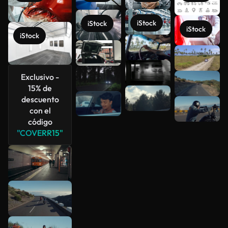
iStock
iStock
iStock
iStock
Ver más
Exclusivo -
15% de
descuento
con el
código
"COVERR15"