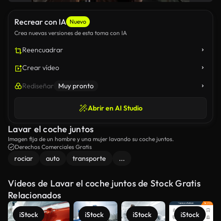
Recrear con IA
Nuevo
Crea nuevas versiones de esta toma con IA
Reencuadrar
Crear vídeo
Rediseñar
Muy pronto
Abrir en AI Studio
Lavar el coche juntos
Imagen fija de un hombre y una mujer lavando su coche juntos.
Derechos Comerciales Gratis
rociar
auto
transporte
...
Videos de Lavar el coche juntos de Stock Gratis
Relacionados
iStock
iStock
iStock
iStock