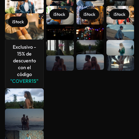
iStock
iStock
iStock
iStock
Ver más
Exclusivo -
15% de
descuento
con el
código
"COVERR15"