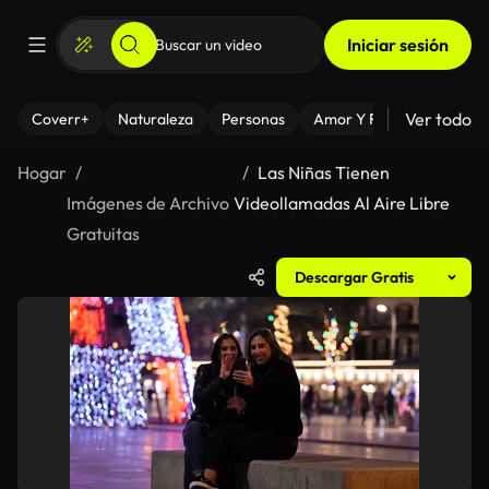
Iniciar sesión
Ver todo
Coverr+
Naturaleza
Personas
Amor Y Relaciones
El
Hogar
Las Niñas Tienen
Imágenes de Archivo
Videollamadas Al Aire Libre
Gratuitas
Descargar Gratis