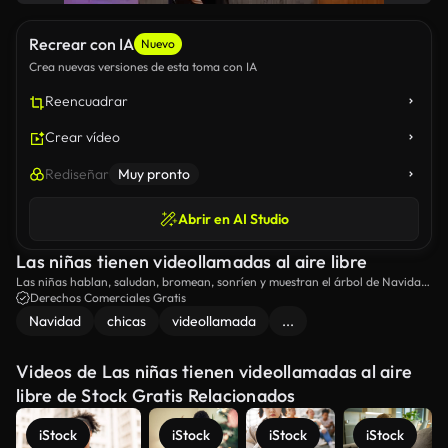
Recrear con IA
Nuevo
Crea nuevas versiones de esta toma con IA
Reencuadrar
Crear vídeo
Rediseñar
Muy pronto
Abrir en AI Studio
Las niñas tienen videollamadas al aire libre
Las niñas hablan, saludan, bromean, sonríen y muestran el árbol de Navidad
en su ciudad.
Derechos Comerciales Gratis
Navidad
chicas
videollamada
...
Videos de Las niñas tienen videollamadas al aire
libre de Stock Gratis Relacionados
iStock
iStock
iStock
iStock