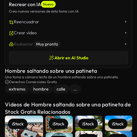
Recrear con IA
Nuevo
Crea nuevas versiones de esta toma con IA
Reencuadrar
Crear vídeo
Rediseñar
Muy pronto
Abrir en AI Studio
Hombre saltando sobre una patineta
Una toma a cámara lenta de un hombre saltando sobre una patineta.
Derechos Comerciales Gratis
extremo
hombre
calle
...
Videos de Hombre saltando sobre una patineta de
Stock Gratis Relacionados
iStock
iStock
iStock
iStock