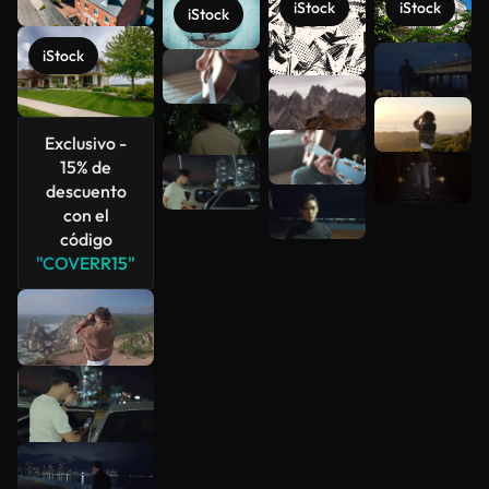
iStock
iStock
iStock
iStock
Ver más
Exclusivo -
15% de
descuento
con el
código
"COVERR15"