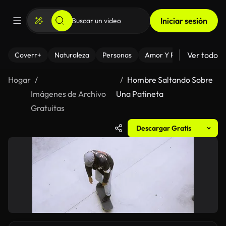
Iniciar sesión
Ver todo
Coverr+
Naturaleza
Personas
Amor Y Relaciones
El
Hogar
Hombre Saltando Sobre
Imágenes de Archivo
Una Patineta
Gratuitas
Descargar Gratis