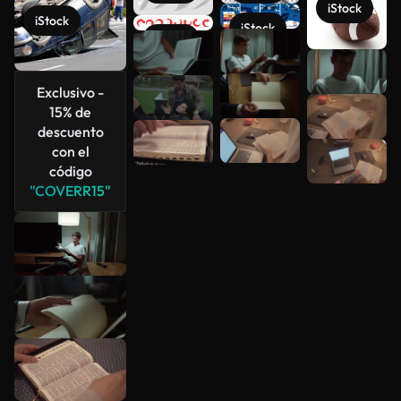
iStock
iStock
iStock
iStock
Ver más
Exclusivo -
15% de
descuento
con el
código
"COVERR15"