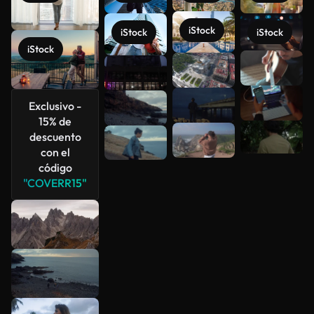
iStock
iStock
iStock
iStock
Ver más
Exclusivo -
15% de
descuento
con el
código
"COVERR15"