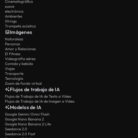
Cinematográfico
suave
electrónica
Ambientes
Strings
Trompeta acústica
Imágenes
Naturaleza
Personas
Amor y Relaciones
El Fitness
Videografía aérea
Comida y bebida
Viajes
Transporte
Tecnología
Zoom de fondo virtual
Flujos de trabajo de IA
Flujos de Trabajo de IA de Texto a Vídeo
Flujos de Trabajo de IA de Imagen a Vídeo
Modelos de IA
Google Gemini Omni Flash
Google Nano Banana 2
Google Nano Banana 2 Lite
Seedance 2.0
Seedance 2.0 Fast