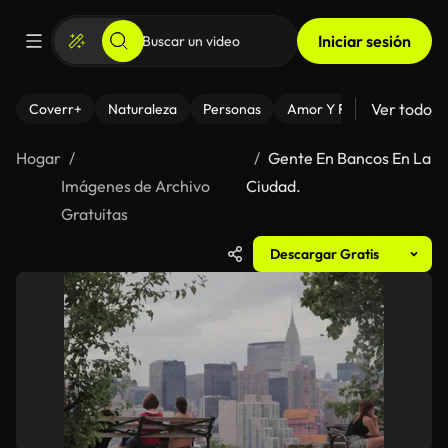
Iniciar sesión
Ver todo
Coverr+
Naturaleza
Personas
Amor Y Relaciones
El
Hogar
Gente En Bancos En La
Imágenes de Archivo
Ciudad.
Gratuitas
Descargar Gratis