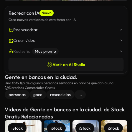
Recrear con IA
Nuevo
Crea nuevas versiones de esta toma con IA
Reencuadrar
Crear vídeo
Rediseñar
Muy pronto
Abrir en AI Studio
Gente en bancos en la ciudad.
Una foto fija de algunas personas sentadas en bancos que dan a una
hermosa vista de la ciudad.
Derechos Comerciales Gratis
personas
goce
rascacielos
...
Videos de Gente en bancos en la ciudad. de Stock
Gratis Relacionados
iStock
iStock
iStock
iStock