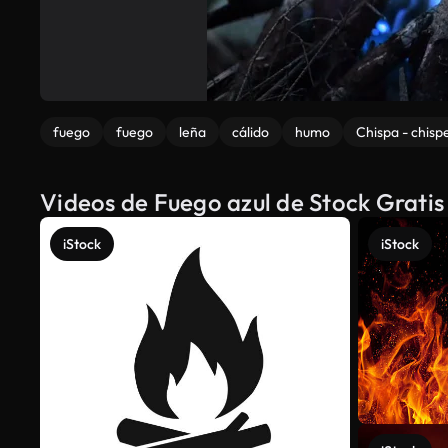
fuego
fuego
leña
cálido
humo
Chispa - chisp
Videos de Fuego azul de Stock Grati
iStock
iStock