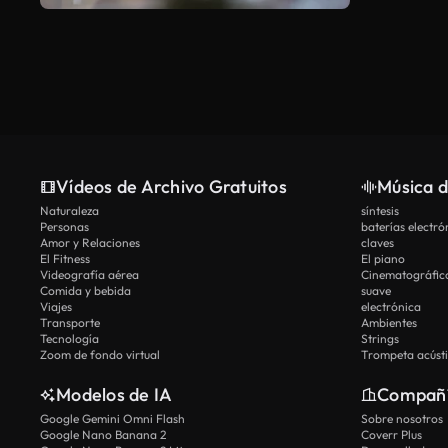
Vídeos de Archivo Gratuitos
Música d
Naturaleza
síntesis
Personas
baterías electró
Amor y Relaciones
claves
El Fitness
El piano
Videografía aérea
Cinematográfic
Comida y bebida
suave
Viajes
electrónica
Transporte
Ambientes
Tecnología
Strings
Zoom de fondo virtual
Trompeta acúst
Modelos de IA
Compañ
Google Gemini Omni Flash
Sobre nosotros
Google Nano Banana 2
Coverr Plus