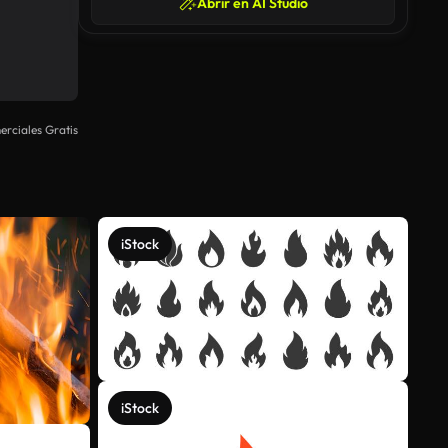
Abrir en AI Studio
rciales Gratis
iStock
iStock