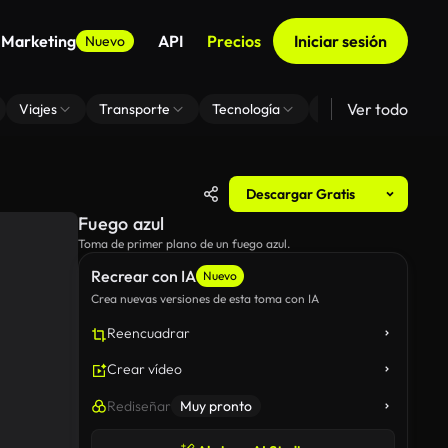
 Marketing
API
Precios
Iniciar sesión
Nuevo
Ver todo
Viajes
Transporte
Tecnología
Zoom De Fondo Virt
Descargar Gratis
Fuego azul
Toma de primer plano de un fuego azul.
Recrear con IA
Nuevo
Crea nuevas versiones de esta toma con IA
Reencuadrar
Crear vídeo
Rediseñar
Muy pronto