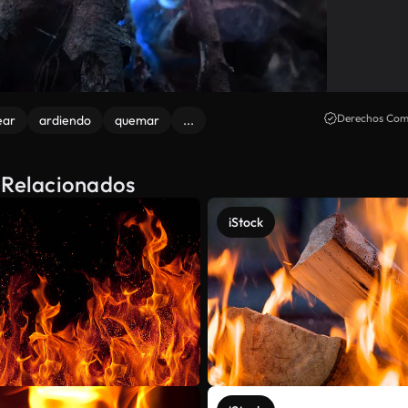
Derechos Come
ear
ardiendo
quemar
...
s Relacionados
iStock