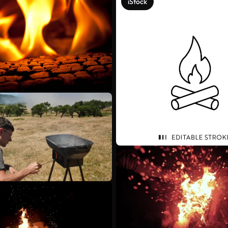
iStock