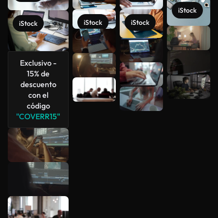
iStock
iStock
iStock
iStock
Ver más
Exclusivo -
15% de
descuento
con el
código
"COVERR15"