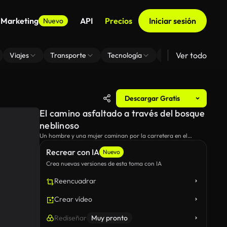
 Marketing
API
Precios
Iniciar sesión
Nuevo
Ver todo
Viajes
Transporte
Tecnología
Zoom De Fondo Virt
Descargar Gratis
El camino asfaltado a través del bosque
neblinoso
Un hombre y una mujer caminan por la carretera en el
bosque de coníferas brumoso.
Recrear con IA
Nuevo
Crea nuevas versiones de esta toma con IA
Reencuadrar
Crear vídeo
Rediseñar
Muy pronto