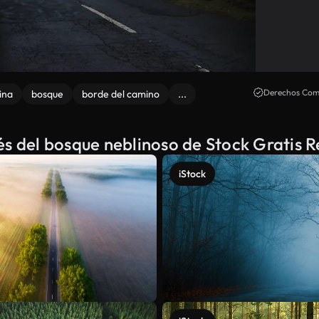
Derechos Come
ina
bosque
borde del camino
...
és del bosque neblinoso de Stock Gratis 
iStock