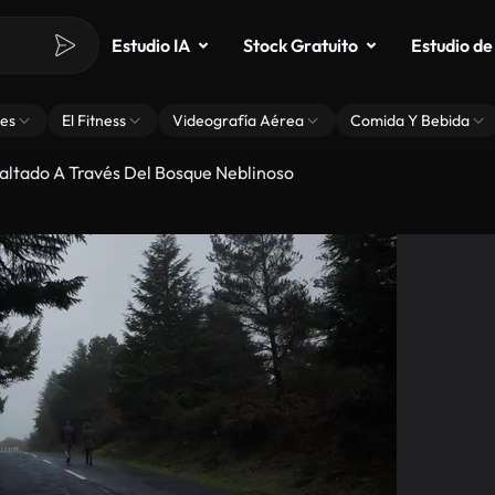
Estudio IA
Stock Gratuito
Estudio de
es
El Fitness
Videografía Aérea
Comida Y Bebida
altado A Través Del Bosque Neblinoso