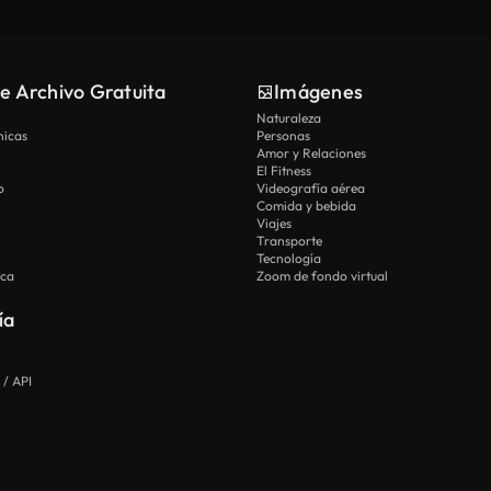
e Archivo Gratuita
Imágenes
Naturaleza
nicas
Personas
Amor y Relaciones
El Fitness
o
Videografía aérea
Comida y bebida
Viajes
Transporte
Tecnología
ica
Zoom de fondo virtual
ía
 / API