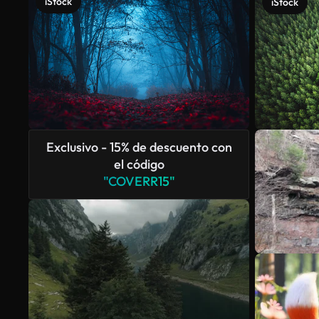
iStock
iStock
Exclusivo - 15% de descuento con
el código
"COVERR15"