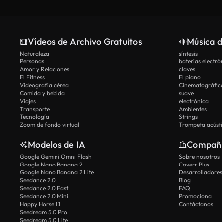
Vídeos de Archivo Gratuitos
Música d
Naturaleza
síntesis
Personas
baterías electró
Amor y Relaciones
claves
El Fitness
El piano
Videografía aérea
Cinematográfic
Comida y bebida
suave
Viajes
electrónica
Transporte
Ambientes
Tecnología
Strings
Zoom de fondo virtual
Trompeta acúst
Modelos de IA
Compañ
Google Gemini Omni Flash
Sobre nosotros
Google Nano Banana 2
Coverr Plus
Google Nano Banana 2 Lite
Desarrolladores
Seedance 2.0
Blog
Seedance 2.0 Fast
FAQ
Seedance 2.0 Mini
Promociona
Happy Horse 1.1
Contáctanos
Seedream 5.0 Pro
Seedream 5.0 Lite