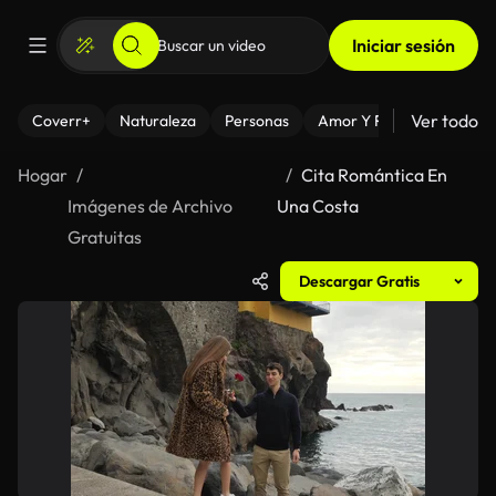
Iniciar sesión
Ver todo
Coverr+
Naturaleza
Personas
Amor Y Relaciones
El
Hogar
Cita Romántica En
Imágenes de Archivo
Una Costa
Gratuitas
Descargar Gratis