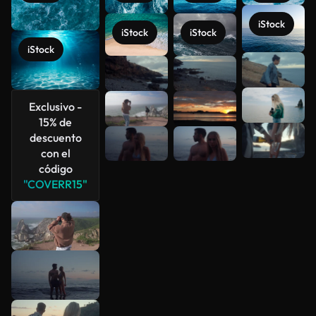
iStock
iStock
iStock
iStock
Ver más
Exclusivo -
15% de
descuento
con el
código
"COVERR15"