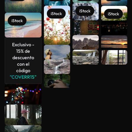
iStock
iStock
iStock
iStock
Ver más
Exclusivo -
15% de
descuento
con el
código
"COVERR15"