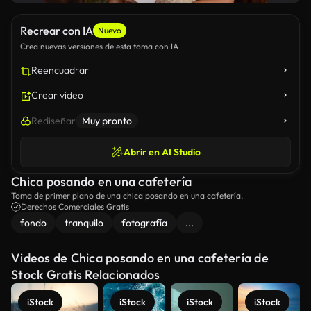
Recrear con IA
Nuevo
Crea nuevas versiones de esta toma con IA
Reencuadrar
Crear vídeo
Rediseñar
Muy pronto
Abrir en AI Studio
Chica posando en una cafetería
Toma de primer plano de una chica posando en una cafetería.
Derechos Comerciales Gratis
fondo
tranquilo
fotografía
...
Videos de Chica posando en una cafetería de
Stock Gratis Relacionados
iStock
iStock
iStock
iStock