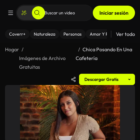
Iniciar sesión
Ver todo
Coverr+
Naturaleza
Personas
Amor Y Relaciones
El
Hogar
Chica Posando En Una
Imágenes de Archivo
Cafetería
Gratuitas
Descargar Gratis