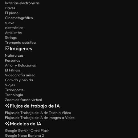
baterías electrónicas
claves
El piano
Cinematográfico
suave
electrónica
Ambientes
Strings
Trompeta acústica
Imágenes
Naturaleza
Personas
Amor y Relaciones
El Fitness
Videografía aérea
Comida y bebida
Viajes
Transporte
Tecnología
Zoom de fondo virtual
Flujos de trabajo de IA
Flujos de Trabajo de IA de Texto a Vídeo
Flujos de Trabajo de IA de Imagen a Vídeo
Modelos de IA
Google Gemini Omni Flash
Google Nano Banana 2