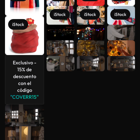
iStock
iStock
iStock
iStock
Ver más
Exclusivo -
15% de
descuento
con el
código
"COVERR15"