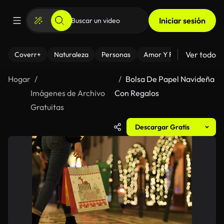
Iniciar sesión
Ver todo
Coverr+
Naturaleza
Personas
Amor Y Relaciones
El
Hogar
Bolsa De Papel Navideña
Imágenes de Archivo
Con Regalos
Gratuitas
Descargar Gratis