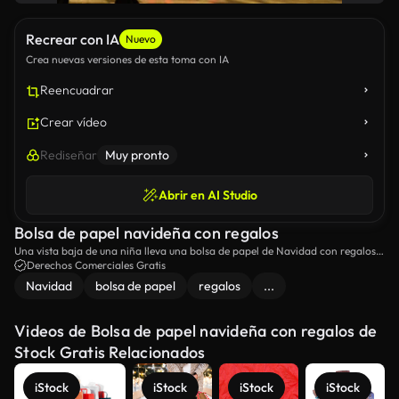
Recrear con IA
Nuevo
Crea nuevas versiones de esta toma con IA
Reencuadrar
Crear vídeo
Rediseñar
Muy pronto
Abrir en AI Studio
Bolsa de papel navideña con regalos
Una vista baja de una niña lleva una bolsa de papel de Navidad con regalos
en la calle iluminada
Derechos Comerciales Gratis
Navidad
bolsa de papel
regalos
...
Videos de Bolsa de papel navideña con regalos de
Stock Gratis Relacionados
iStock
iStock
iStock
iStock