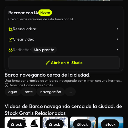
Recrear con IA
Nuevo
Crea nuevas versiones de esta toma con IA
Reencuadrar
Crear vídeo
Rediseñar
Muy pronto
Abrir en AI Studio
Barco navegando cerca de la ciudad.
Una toma panorámica de un barco navegando por el mar, con una hermosa
ciudad de fondo.
Derechos Comerciales Gratis
agua
bote
navegación
...
Videos de Barco navegando cerca de la ciudad. de
Stock Gratis Relacionados
iStock
iStock
iStock
iStock