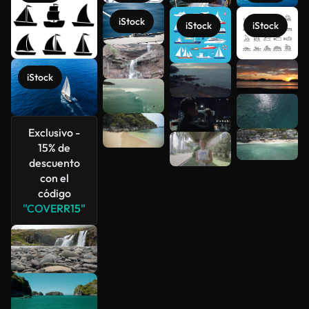
iStock
iStock
iStock
iStock
Ver más
Exclusivo -
15% de
descuento
con el
código
"COVERR15"