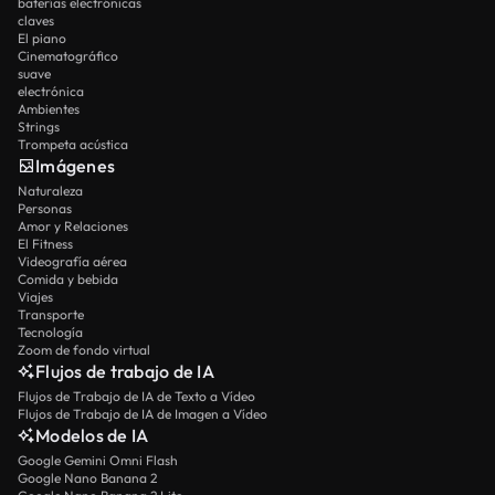
baterías electrónicas
claves
El piano
Cinematográfico
suave
electrónica
Ambientes
Strings
Trompeta acústica
Imágenes
Naturaleza
Personas
Amor y Relaciones
El Fitness
Videografía aérea
Comida y bebida
Viajes
Transporte
Tecnología
Zoom de fondo virtual
Flujos de trabajo de IA
Flujos de Trabajo de IA de Texto a Vídeo
Flujos de Trabajo de IA de Imagen a Vídeo
Modelos de IA
Google Gemini Omni Flash
Google Nano Banana 2