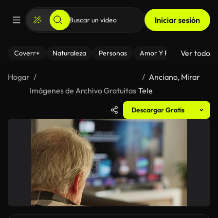
Iniciar sesión
Ver todo
Coverr+
Naturaleza
Personas
Amor Y Relaciones
El
Hogar
Anciano, Mirar
Imágenes de Archivo Gratuitas
Tele
Descargar Gratis