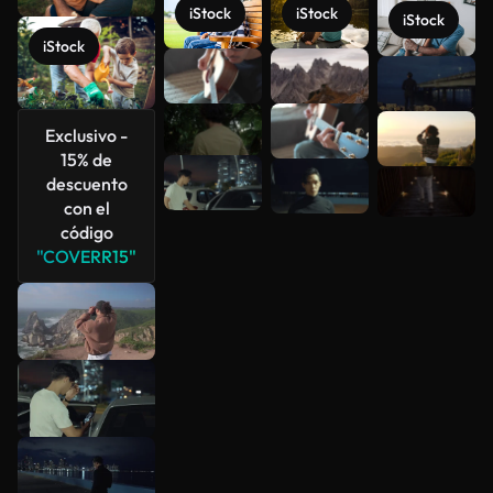
iStock
iStock
iStock
iStock
Ver más
Exclusivo -
15% de
descuento
con el
código
"COVERR15"