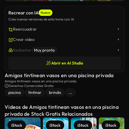
Recrear con IA
Nuevo
Crea nuevas versiones de esta toma con IA
Reencuadrar
Crear vídeo
Rediseñar
Muy pronto
Abrir en AI Studio
Amigos tintinean vasos en una piscina privada
Amigos tintinean vasos en una piscina privada.
Derechos Comerciales Gratis
piscina
tintinar
brindis
...
Videos de Amigos tintinean vasos en una piscina
privada de Stock Gratis Relacionados
iStock
iStock
iStock
iStock