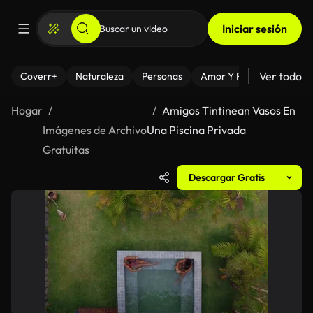
Iniciar sesión
Ver todo
Coverr+
Naturaleza
Personas
Amor Y Relaciones
El
Hogar
Amigos Tintinean Vasos En
Imágenes de Archivo
Una Piscina Privada
Gratuitas
Descargar Gratis