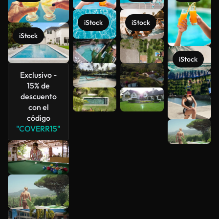
iStock
iStock
iStock
iStock
Exclusivo -
Ver más
15% de
descuento
con el
código
"COVERR15"