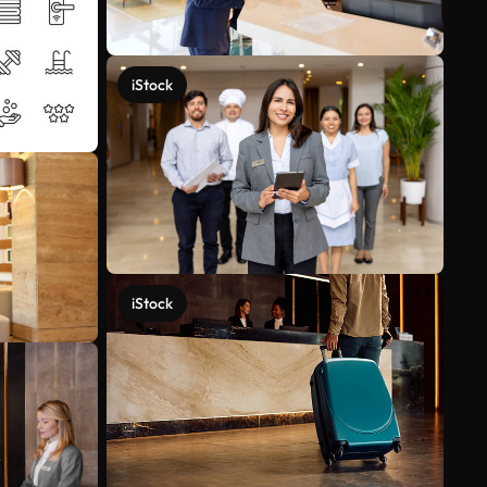
iStock
iStock