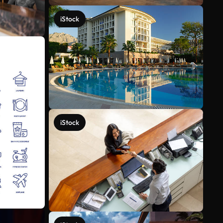
iStock
iStock