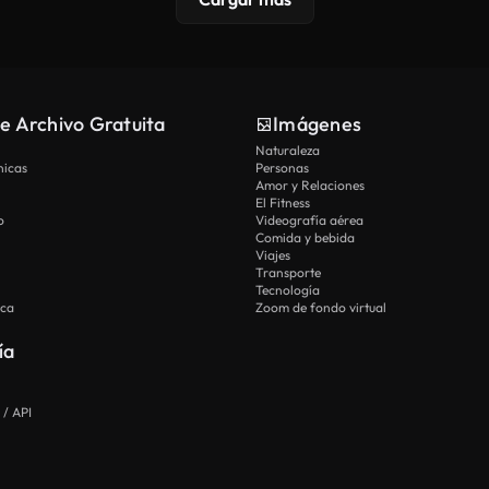
e Archivo Gratuita
Imágenes
Naturaleza
nicas
Personas
Amor y Relaciones
El Fitness
o
Videografía aérea
Comida y bebida
Viajes
Transporte
Tecnología
ica
Zoom de fondo virtual
ía
 / API