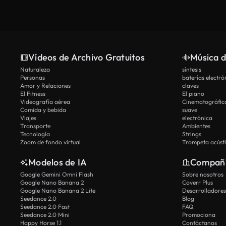
Vídeos de Archivo Gratuitos
Música d
Naturaleza
síntesis
Personas
baterías electró
Amor y Relaciones
claves
El Fitness
El piano
Videografía aérea
Cinematográfic
Comida y bebida
suave
Viajes
electrónica
Transporte
Ambientes
Tecnología
Strings
Zoom de fondo virtual
Trompeta acúst
Modelos de IA
Compañ
Google Gemini Omni Flash
Sobre nosotros
Google Nano Banana 2
Coverr Plus
Google Nano Banana 2 Lite
Desarrolladores
Seedance 2.0
Blog
Seedance 2.0 Fast
FAQ
Seedance 2.0 Mini
Promociona
Happy Horse 1.1
Contáctanos