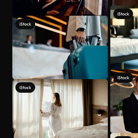
iStock
iStock
iStock
iStock