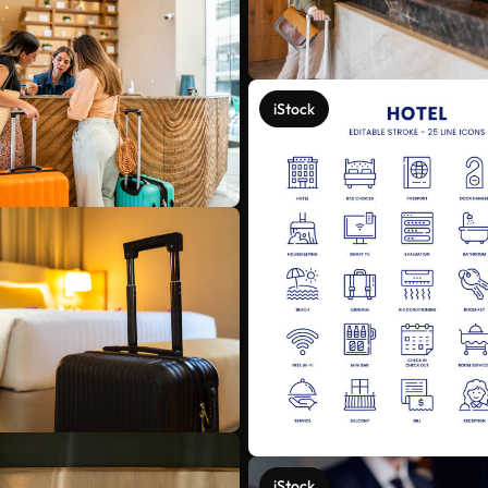
iStock
iStock