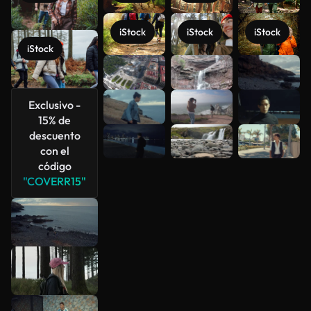
iStock
iStock
iStock
iStock
Ver más
Exclusivo -
15% de
descuento
con el
código
"COVERR15"