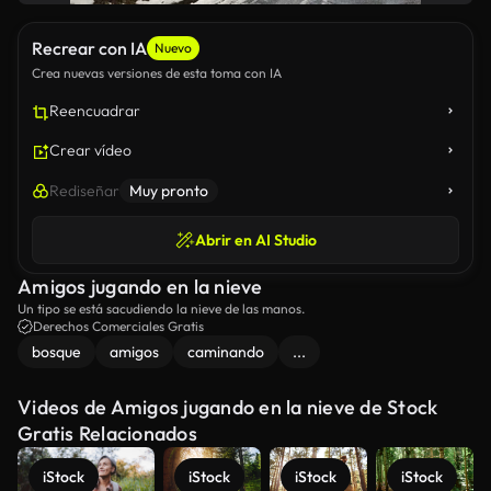
Recrear con IA
Nuevo
Crea nuevas versiones de esta toma con IA
Reencuadrar
Crear vídeo
Rediseñar
Muy pronto
Abrir en AI Studio
Amigos jugando en la nieve
Un tipo se está sacudiendo la nieve de las manos.
Derechos Comerciales Gratis
bosque
amigos
caminando
...
Videos de Amigos jugando en la nieve de Stock
Gratis Relacionados
iStock
iStock
iStock
iStock