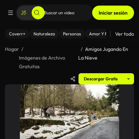
Iniciar sesión
Ver todo
Coverr+
Naturaleza
Personas
Amor Y Relaciones
El
Hogar
Amigos Jugando En
Imágenes de Archivo
La Nieve
Gratuitas
Descargar Gratis