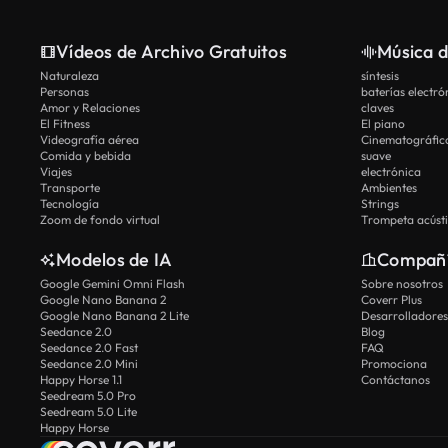
Vídeos de Archivo Gratuitos
Música d
Naturaleza
síntesis
Personas
baterías electró
Amor y Relaciones
claves
El Fitness
El piano
Videografía aérea
Cinematográfic
Comida y bebida
suave
Viajes
electrónica
Transporte
Ambientes
Tecnología
Strings
Zoom de fondo virtual
Trompeta acúst
Modelos de IA
Compañ
Google Gemini Omni Flash
Sobre nosotros
Google Nano Banana 2
Coverr Plus
Google Nano Banana 2 Lite
Desarrolladores
Seedance 2.0
Blog
Seedance 2.0 Fast
FAQ
Seedance 2.0 Mini
Promociona
Happy Horse 1.1
Contáctanos
Seedream 5.0 Pro
Seedream 5.0 Lite
Happy Horse