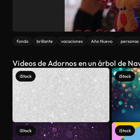
fondo
brillante
vacaciones
Año Nuevo
personas
Videos de Adornos en un árbol de Na
iStock
iStock
iStock
iStock