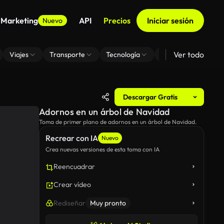
 Marketing
API
Precios
Iniciar sesión
Nuevo
Ver todo
Viajes
Transporte
Tecnología
Zoom De Fondo Virt
Descargar Gratis
Adornos en un árbol de Navidad
Toma de primer plano de adornos en un árbol de Navidad.
Recrear con IA
Nuevo
Crea nuevas versiones de esta toma con IA
Reencuadrar
Crear vídeo
Rediseñar
Muy pronto