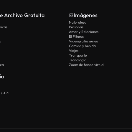
e Archivo Gratuita
Imágenes
Naturaleza
nicas
Personas
Amor y Relaciones
El Fitness
o
Videografía aérea
Comida y bebida
Viajes
Transporte
Tecnología
ica
Zoom de fondo virtual
ía
 / API