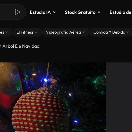
Estudio IA
Stock Gratuito
Estudio de
es
El Fitness
Videografía Aérea
Comida Y Bebida
n Árbol De Navidad