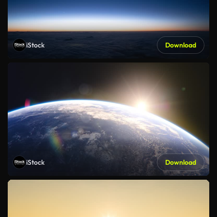
iStock
Download
iStock
Download