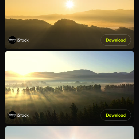
iStock
Download
iStock
Download