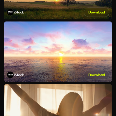
iStock
Download
iStock
Download