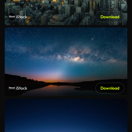
iStock
Download
iStock
Download