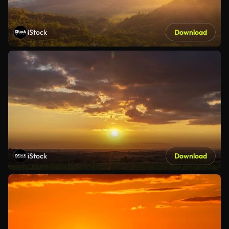
iStock
Download
iStock
Download