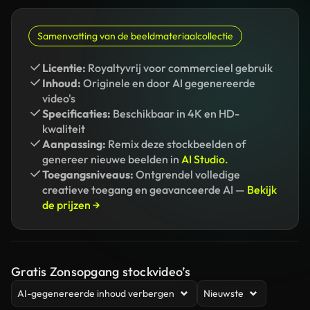
Samenvatting van de beeldmateriaalcollectie
Licentie:
Royaltyvrij voor commercieel gebruik
Inhoud:
Originele en door AI gegenereerde
video's
Specificaties:
Beschikbaar in 4K en HD-
kwaliteit
Aanpassing:
Remix deze stockbeelden of
genereer nieuwe beelden in
AI Studio.
Toegangsniveaus:
Ontgrendel volledige
creatieve toegang en geavanceerde AI —
Bekijk
de prijzen →
Gratis Zonsopgang stockvideo’s
AI-gegenereerde inhoud verbergen
Nieuwste