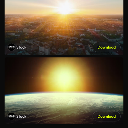
iStock
Download
iStock
Download