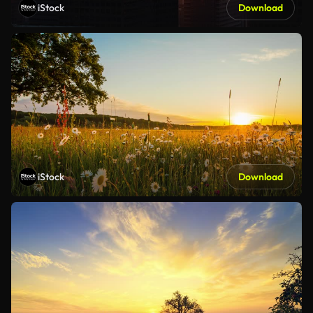
iStock
Download
iStock
Download