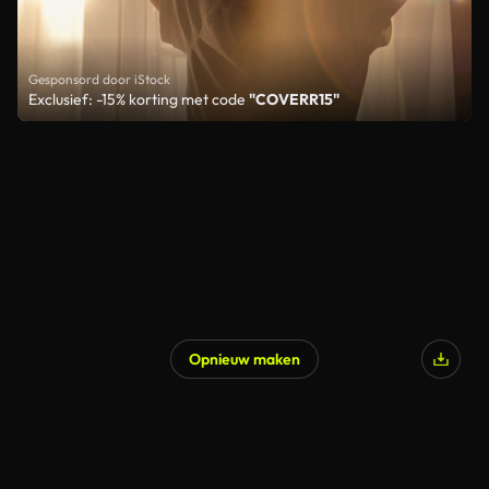
Gesponsord door iStock
Exclusief: -15% korting met code
"COVERR15"
Opnieuw maken