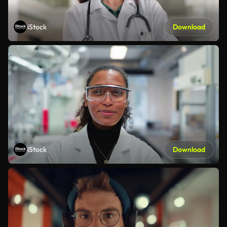
iStock
Download
iStock
Download