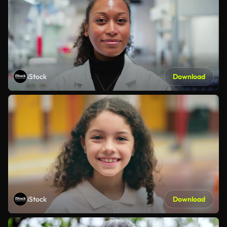
iStock
Download
iStock
Download