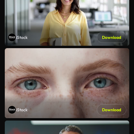
iStock
Download
iStock
Download