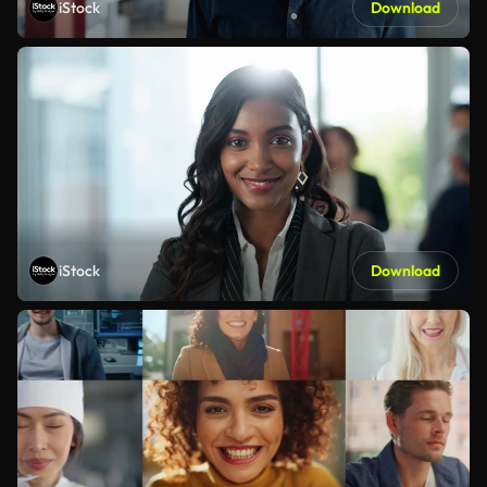
iStock
Download
iStock
Download