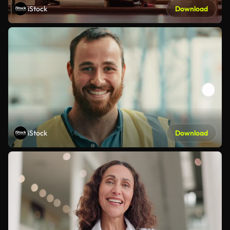
iStock
Download
iStock
Download