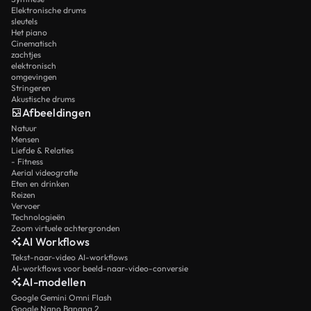
Elektronische drums
sleutels
Het piano
Cinematisch
zachtjes
elektronisch
omgevingen
Stringeren
Akustische drums
Afbeeldingen
Natuur
Mensen
Liefde & Relaties
- Fitness
Aerial videografie
Eten en drinken
Reizen
Vervoer
Technologieën
Zoom virtuele achtergronden
AI Workflows
Tekst-naar-video AI-workflows
AI-workflows voor beeld-naar-video-conversie
AI-modellen
Google Gemini Omni Flash
Google Nano Banana 2