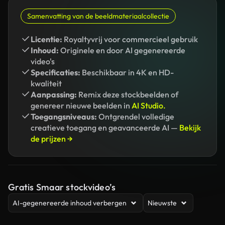
Samenvatting van de beeldmateriaalcollectie
Licentie:
Royaltyvrij voor commercieel gebruik
Inhoud:
Originele en door AI gegenereerde
video's
Specificaties:
Beschikbaar in 4K en HD-
kwaliteit
Aanpassing:
Remix deze stockbeelden of
genereer nieuwe beelden in
AI Studio.
Toegangsniveaus:
Ontgrendel volledige
creatieve toegang en geavanceerde AI —
Bekijk
de prijzen →
Gratis Smaar stockvideo’s
AI-gegenereerde inhoud verbergen
Nieuwste