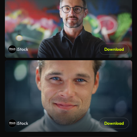
iStock
Download
iStock
Download