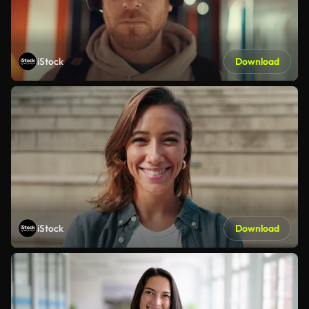
iStock
Download
iStock
Download