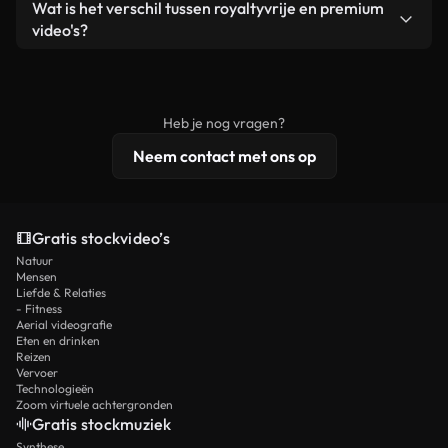
Ja. Je mag onze video's inkorten, bijsnijden of
Wat is het verschil tussen royaltyvrije en premium
een losstaand product.
remixen. Zorg er wel voor dat het eindproduct
video's?
voldoet aan onze licentievoorwaarden en niet als
Royaltyvrije video's bevatten commerciële
onbewerkt stockmateriaal wordt verspreid.
rechten, terwijl premium content exclusieve
beelden, 4K-resolutie en uitgebreidere
Heb je nog vragen?
licentiebescherming omvat.
Neem contact met ons op
Gratis stockvideo’s
Natuur
Mensen
Liefde & Relaties
- Fitness
Aerial videografie
Eten en drinken
Reizen
Vervoer
Technologieën
Zoom virtuele achtergronden
Gratis stockmuziek
Synthese