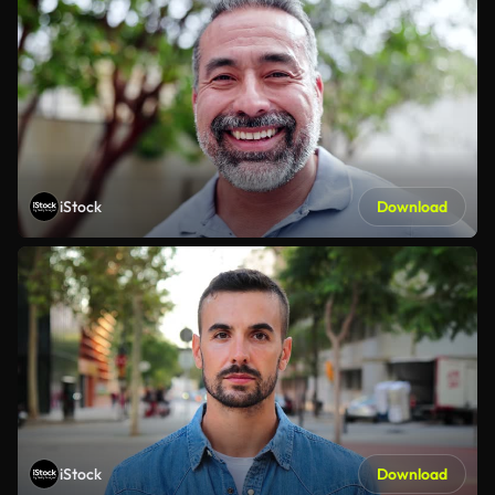
iStock
Download
iStock
Download