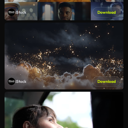
iStock
Download
iStock
Download