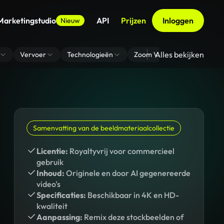
Marketingstudio
API
Prijzen
Inloggen
Nieuw
Alles bekijken
Vervoer
Technologieën
Zoom Virtuele Achtergrond
Samenvatting van de beeldmateriaalcollectie
Licentie:
Royaltyvrij voor commercieel
gebruik
Inhoud:
Originele en door AI gegenereerde
video's
Specificaties:
Beschikbaar in 4K en HD-
kwaliteit
Aanpassing:
Remix deze stockbeelden of