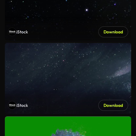
iStock
Download
iStock
Download