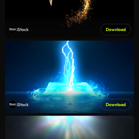
iStock
Download
iStock
Download