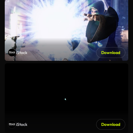
iStock
Download
iStock
Download