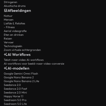
Stringeren
Akustische drums
Afbeeldingen
Natuur
Mensen
Liefde & Relaties
- Fitness
Aerial videografie
Eten en drinken
Reizen
Vervoer
Technologieën
Zoom virtuele achtergronden
AI Workflows
Tekst-naar-video AI-workflows
AI-workflows voor beeld-naar-video-conversie
AI-modellen
Google Gemini Omni Flash
Google Nano Banana 2
Google Nano Banana 2 Lite
Seedance 2.0
Seedance 2.0 Fast
Seedance 2.0 Mini
Happy Horse 1.1
Seedream 5.0 Pro
Seedream 5.0 Lite