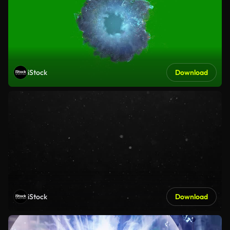
iStock
Download
iStock
Download