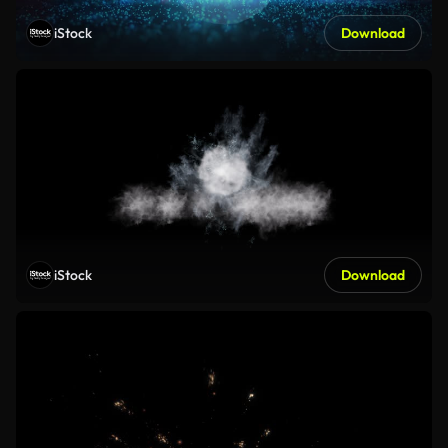
iStock
Download
iStock
Download