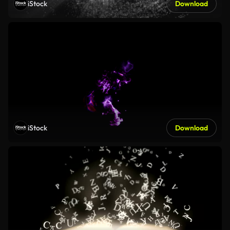
iStock
Download
iStock
Download