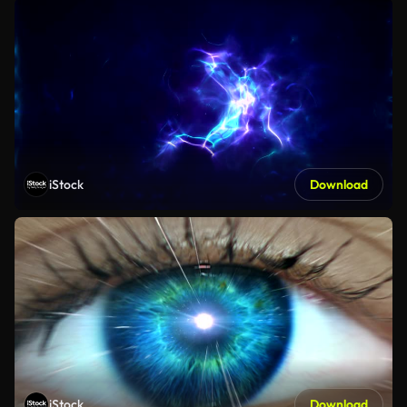
iStock
Download
iStock
Download