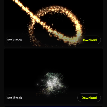
iStock
Download
iStock
Download