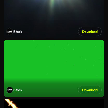
iStock
Download
iStock
Download