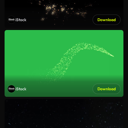
iStock
Download
iStock
Download