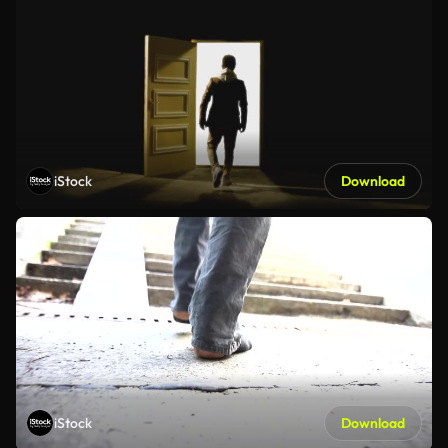
iStock
Download
iStock
Download