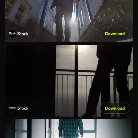
iStock
Download
iStock
Download