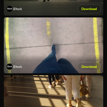
iStock
Download
iStock
Download