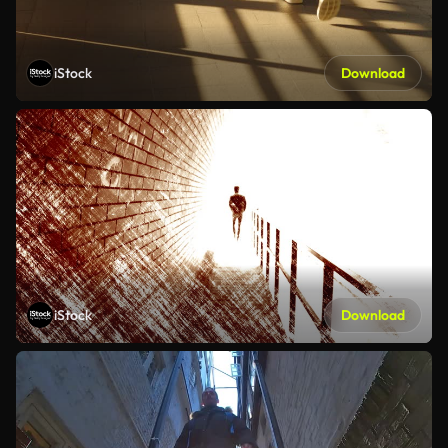
iStock
Download
iStock
Download