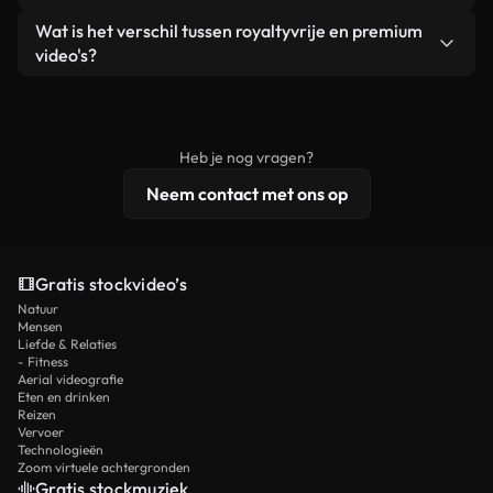
zelf niet doorverkoopt of opnieuw distribueert als
Je krijgt schoon, direct bruikbaar beeldmateriaal.
Ja. Je mag onze video's inkorten, bijsnijden of
Wat is het verschil tussen royaltyvrije en premium
een losstaand product.
remixen. Zorg er wel voor dat het eindproduct
video's?
voldoet aan onze licentievoorwaarden en niet als
Royaltyvrije video's bevatten commerciële
onbewerkt stockmateriaal wordt verspreid.
rechten, terwijl premium content exclusieve
beelden, 4K-resolutie en uitgebreidere
Heb je nog vragen?
licentiebescherming omvat.
Neem contact met ons op
Gratis stockvideo’s
Natuur
Mensen
Liefde & Relaties
- Fitness
Aerial videografie
Eten en drinken
Reizen
Vervoer
Technologieën
Zoom virtuele achtergronden
Gratis stockmuziek