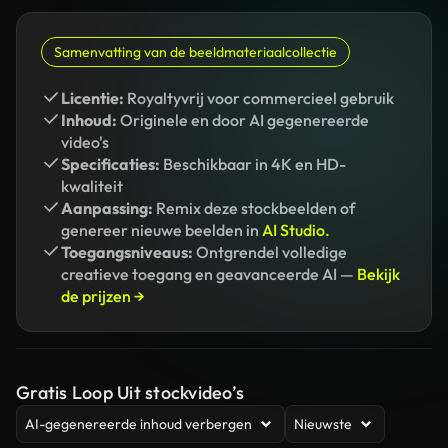
Samenvatting van de beeldmateriaalcollectie
Licentie:
Royaltyvrij voor commercieel gebruik
Inhoud:
Originele en door AI gegenereerde
video's
Specificaties:
Beschikbaar in 4K en HD-
kwaliteit
Aanpassing:
Remix deze stockbeelden of
genereer nieuwe beelden in
AI Studio.
Toegangsniveaus:
Ontgrendel volledige
creatieve toegang en geavanceerde AI —
Bekijk
de prijzen →
Gratis Loop Uit stockvideo’s
AI-gegenereerde inhoud verbergen
Nieuwste