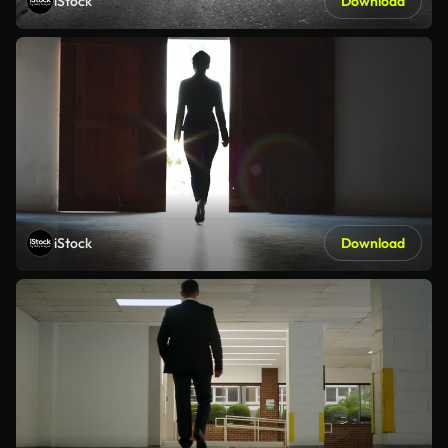
iStock
Download
iStock
Download