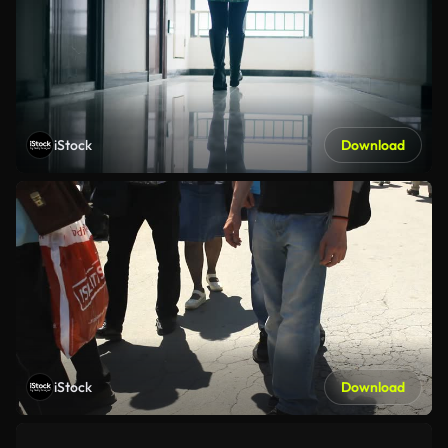
iStock
Download
iStock
Download