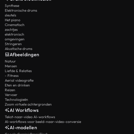
Synthese
Elektronische drums
sleutels
Het piano
Cinematisch
zachtjes
elektronisch
omgevingen
Stringeren
Akustische drums
Afbeeldingen
Natuur
Mensen
Liefde & Relaties
- Fitness
Aerial videografie
Eten en drinken
Reizen
Vervoer
Technologieën
Zoom virtuele achtergronden
AI Workflows
Tekst-naar-video AI-workflows
AI-workflows voor beeld-naar-video-conversie
AI-modellen