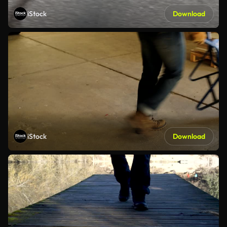
iStock
Download
iStock
Download