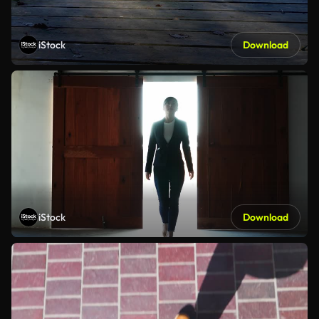
iStock
Download
iStock
Download