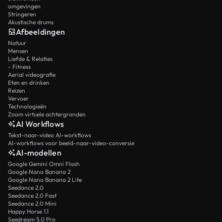
omgevingen
Stringeren
Akustische drums
Afbeeldingen
Natuur
Mensen
Liefde & Relaties
- Fitness
Aerial videografie
Eten en drinken
Reizen
Vervoer
Technologieën
Zoom virtuele achtergronden
AI Workflows
Tekst-naar-video AI-workflows
AI-workflows voor beeld-naar-video-conversie
AI-modellen
Google Gemini Omni Flash
Google Nano Banana 2
Google Nano Banana 2 Lite
Seedance 2.0
Seedance 2.0 Fast
Seedance 2.0 Mini
Happy Horse 1.1
Seedream 5.0 Pro