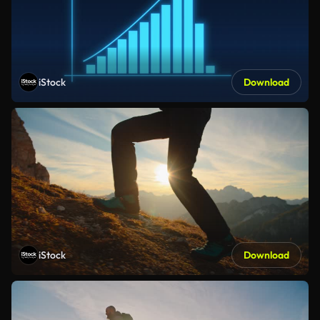
iStock
Download
iStock
Download