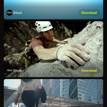
iStock
Download
iStock
Download