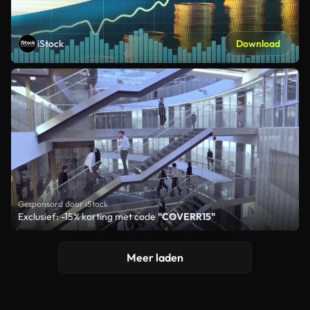
iStock
Download
Gesponsord door iStock
Exclusief: -15% korting met code
"COVERR15"
Meer laden