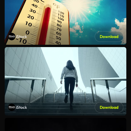
iStock
Download
iStock
Download