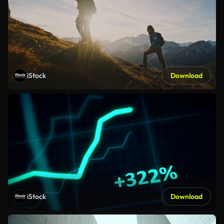
iStock
Download
iStock
Download