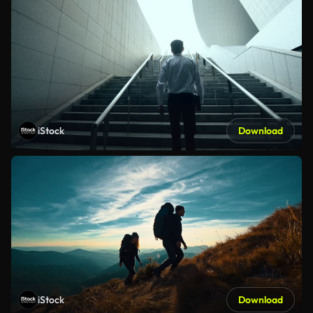
iStock
Download
iStock
Download