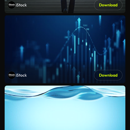
iStock
Download
iStock
Download