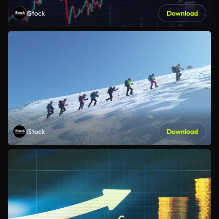
iStock
Download
iStock
Download