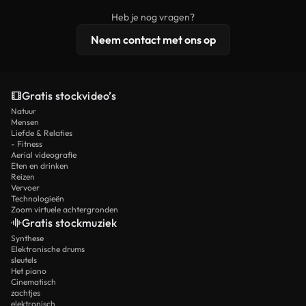
beelden, 4K-resolutie en uitgebreidere
Heb je nog vragen?
licentiebescherming omvat.
Neem contact met ons op
Gratis stockvideo’s
Natuur
Mensen
Liefde & Relaties
- Fitness
Aerial videografie
Eten en drinken
Reizen
Vervoer
Technologieën
Zoom virtuele achtergronden
Gratis stockmuziek
Synthese
Elektronische drums
sleutels
Het piano
Cinematisch
zachtjes
elektronisch