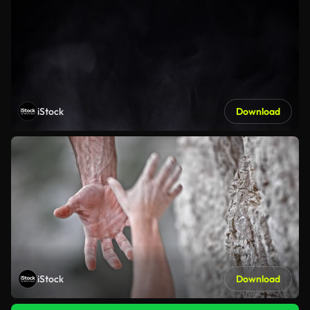
iStock
Download
iStock
Download