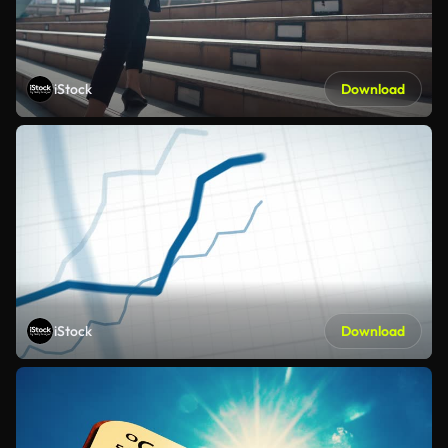
iStock
Download
iStock
Download