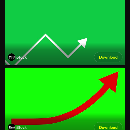
iStock
Download
iStock
Download