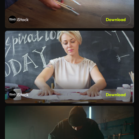
iStock
Download
iStock
Download