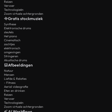
Reizen
Vervoer
Technologieën
Zoom virtuele achtergronden
Gratis stockmuziek
Synthese
Elektronische drums
sleutels
Het piano
Cinematisch
zachtjes
elektronisch
omgevingen
Stringeren
Akustische drums
Afbeeldingen
Natuur
Mensen
Liefde & Relaties
- Fitness
Aerial videografie
Eten en drinken
Reizen
Vervoer
Technologieën
Zoom virtuele achtergronden
AI Workflows