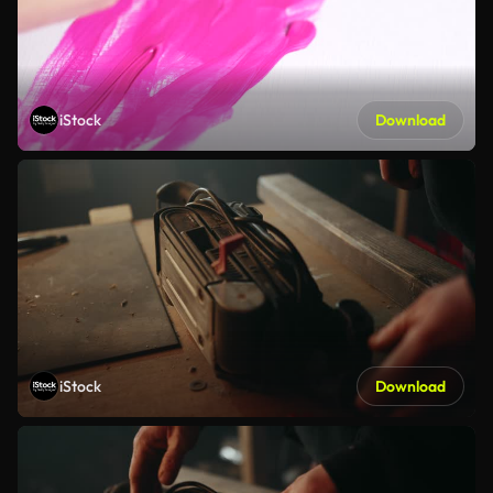
iStock
Download
iStock
Download