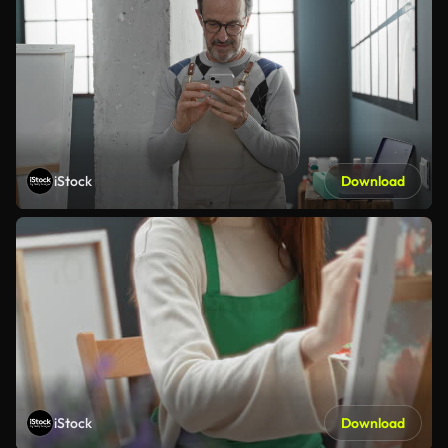
iStock
Download
iStock
Download