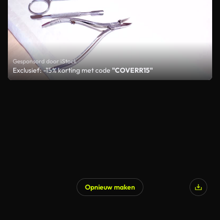
Gesponsord door iStock
Exclusief: -15% korting met code
"COVERR15"
Opnieuw maken