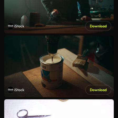
iStock
Download
iStock
Download