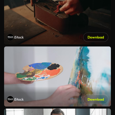
iStock
Download
iStock
Download