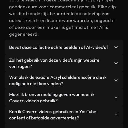
goedgekeurd voor commercieel gebruik. Elke clip
wordt afzonderlijk beoordeeld op naleving van
auteursrecht- en licentievoorwaarden, ongeacht
of deze door een maker is gefilmd of met AI is
gegenereerd.
Bevat deze collectie echte beelden of AI-video's?
Beide. Dit is een hybride bibliotheek die bestaat
Zal het gebruik van deze video's mijn website
uit echte, door mensen gefilmde beelden van
vertragen?
Acryl schilderen, aangevuld met door AI
Niet als u voor onze geoptimaliseerde versies
Wat als ik de exacte Acryl schilderenscène die ik
gegenereerde video's. Elke video is duidelijk
kiest. Wij bieden lichtgewicht, webklare formaten
nodig heb niet kan vinden?
gelabeld, zodat je altijd weet wat je gebruikt.
die ontworpen zijn voor gebruik op de
Met Coverr AI Studio maak je direct een video.
Moet ik bronvermelding geven wanneer ik
achtergrond. Zo blijft de kwaliteit hoog, worden de
Beschrijf de scène – bijvoorbeeld "Acryl schilderen
Coverr-video's gebruik?
laadtijden geminimaliseerd en worden
bij zonsondergang" – en de Studio genereert
statistieken zoals LCP verbeterd.
Naamsvermelding is niet vereist. Alle video's in
Kan ik Coverr-video's gebruiken in YouTube-
binnen enkele seconden een gepersonaliseerde
onze stockbibliotheek zijn royaltyvrij en kunnen
content of betaalde advertenties?
video die voldoet aan onze licentievoorwaarden.
worden gebruikt zonder de maker te vermelden –
Ja. Alle stockbeelden van Coverr kunnen worden