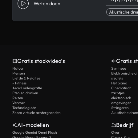
Weten doen
Akustische dr
Gratis stockvideo’s
Gratis s
Natuur
Synthese
Mensen
Elektronische d
Liefde & Relaties
sleutels
- Fitness
Het piano
Aerial videografie
Cinematisch
Eten en drinken
zachtjes
Reizen
elektronisch
Vervoer
omgevingen
Technologieën
Stringeren
Zoom virtuele achtergronden
Akustische drum
AI-modellen
Bedrijf
Google Gemini Omni Flash
Over
Google Nano Banana 2
Coverr Plus