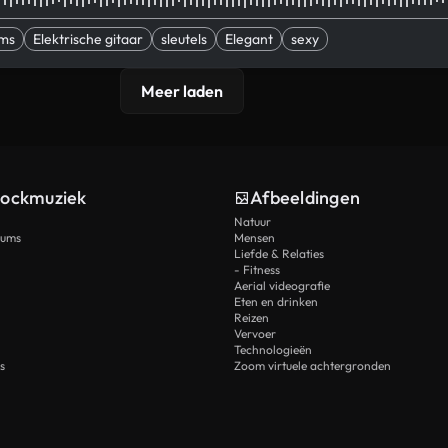
ums
Elektrische gitaar
sleutels
Elegant
sexy
Meer laden
tockmuziek
Afbeeldingen
Natuur
rums
Mensen
Liefde & Relaties
- Fitness
Aerial videografie
Eten en drinken
Reizen
Vervoer
Technologieën
s
Zoom virtuele achtergronden