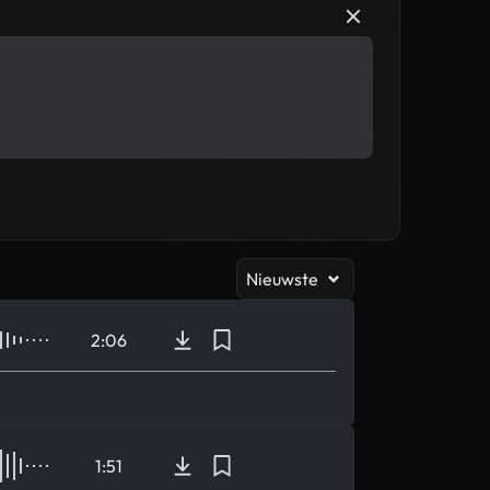
Nieuwste
2:06
1:51