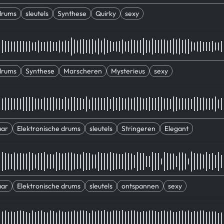
drums
sleutels
Synthese
Quirky
sexy
drums
Synthese
Marscheren
Mysterieus
sexy
aar
Elektronische drums
sleutels
Stringeren
Elegant
aar
Elektronische drums
sleutels
ontspannen
sexy