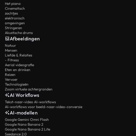
Het piano
Cinematisch
zachtjes
elektronisch
omgevingen
Stringeren
Akustische drums
Afbeeldingen
Natuur
Mensen
Liefde & Relaties
- Fitness
Aerial videografie
Eten en drinken
Reizen
Vervoer
Technologieën
Zoom virtuele achtergronden
AI Workflows
Tekst-naar-video AI-workflows
AI-workflows voor beeld-naar-video-conversie
AI-modellen
Google Gemini Omni Flash
Google Nano Banana 2
Google Nano Banana 2 Lite
Seedance 2.0