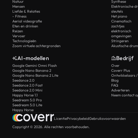
Natuur
Synthese
Mensen
Elektronische d
Liefde & Relaties
sleutels
- Fitness
Het piano
Aerial videografie
Cinematisch
Eten en drinken
zachtjes
Reizen
elektronisch
Vervoer
omgevingen
Technologieën
Stringeren
Zoom virtuele achtergronden
Akustische drum
AI-modellen
Bedrijf
Google Gemini Omni Flash
Over
Google Nano Banana 2
Coverr Plus
Google Nano Banana 2 Lite
Ontwikkelaars /
Seedance 2.0
Blog
Seedance 2.0 Fast
FAQ
Seedance 2.0 Mini
Adverteren
Happy Horse 1.1
Neem contact o
Seedream 5.0 Pro
Seedream 5.0 Lite
Happy Horse
Licentie
Privacybeleid
Gebruiksvoorwaarden
Copyright © 2026. Alle rechten voorbehouden.