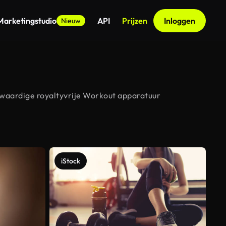
Marketingstudio
API
Prijzen
Inloggen
Nieuw
gwaardige royaltyvrije Workout apparatuur
iStock