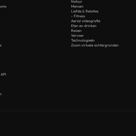
Natuur
rums
Mensen
Liefde & Relaties
- Fitness
Aerial videografie
Eten en drinken
Reizen
Vervoer
Technologieën
s
Zoom virtuele achtergronden
 API
p