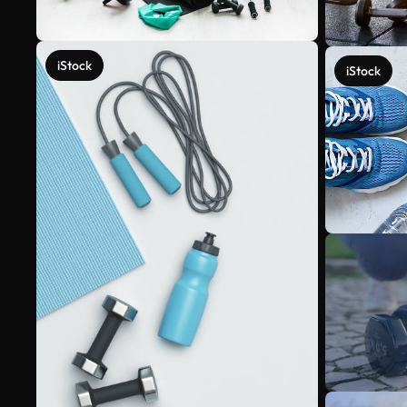
iStock
iStock