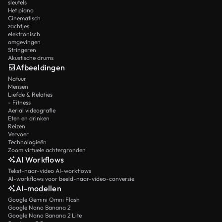
sleutels
Het piano
Cinematisch
zachtjes
elektronisch
omgevingen
Stringeren
Akustische drums
Afbeeldingen
Natuur
Mensen
Liefde & Relaties
- Fitness
Aerial videografie
Eten en drinken
Reizen
Vervoer
Technologieën
Zoom virtuele achtergronden
AI Workflows
Tekst-naar-video AI-workflows
AI-workflows voor beeld-naar-video-conversie
AI-modellen
Google Gemini Omni Flash
Google Nano Banana 2
Google Nano Banana 2 Lite