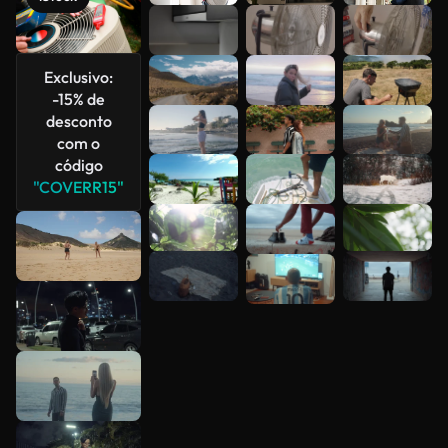
Veja mais
Exclusivo:
-15% de
desconto
com o
código
"COVERR15"