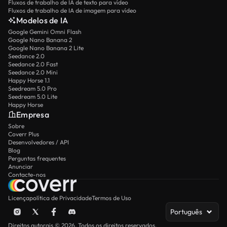
Fluxos de trabalho de IA de texto para vídeo
Fluxos de trabalho de IA de imagem para vídeo
Modelos de IA
Google Gemini Omni Flash
Google Nano Banana 2
Google Nano Banana 2 Lite
Seedance 2.0
Seedance 2.0 Fast
Seedance 2.0 Mini
Happy Horse 1.1
Seedream 5.0 Pro
Seedream 5.0 Lite
Happy Horse
Empresa
Sobre
Coverr Plus
Desenvolvedores / API
Blog
Perguntas frequentes
Anunciar
Contacte-nos
Licença
política de Privacidade
Termos de Uso
Português
Direitos autorais © 2026. Todos os direitos reservados.