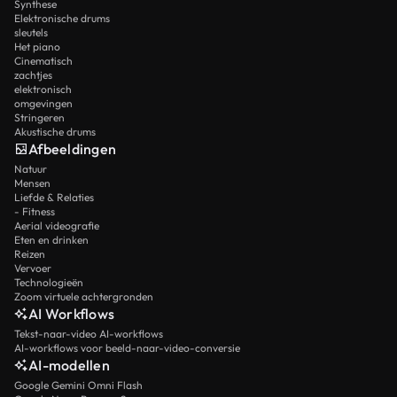
Synthese
Elektronische drums
sleutels
Het piano
Cinematisch
zachtjes
elektronisch
omgevingen
Stringeren
Akustische drums
Afbeeldingen
Natuur
Mensen
Liefde & Relaties
- Fitness
Aerial videografie
Eten en drinken
Reizen
Vervoer
Technologieën
Zoom virtuele achtergronden
AI Workflows
Tekst-naar-video AI-workflows
AI-workflows voor beeld-naar-video-conversie
AI-modellen
Google Gemini Omni Flash