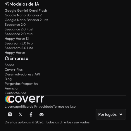
Modelos de IA
Google Gemini Omni Flash
Google Nano Banana 2
Google Nano Banana 2 Lite
Seedance 2.0
Seedance 2.0 Fast
Seedance 2.0 Mini
Happy Horse 1.1
Seedream 5.0 Pro
Seedream 5.0 Lite
Happy Horse
Empresa
Sobre
Coverr Plus
Desenvolvedores / API
Blog
Perguntas frequentes
Anunciar
Contacte-nos
Licença
política de Privacidade
Termos de Uso
Português
Direitos autorais © 2026. Todos os direitos reservados.