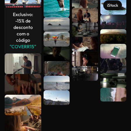
iStock
Exclusivo:
-15% de
Veja mais
desconto
com o
código
"COVERR15"