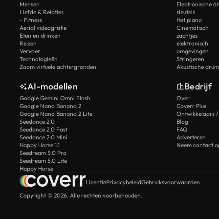
Mensen
Elektronische d
Liefde & Relaties
sleutels
- Fitness
Het piano
Aerial videografie
Cinematisch
Eten en drinken
zachtjes
Reizen
elektronisch
Vervoer
omgevingen
Technologieën
Stringeren
Zoom virtuele achtergronden
Akustische drum
AI-modellen
Bedrijf
Google Gemini Omni Flash
Over
Google Nano Banana 2
Coverr Plus
Google Nano Banana 2 Lite
Ontwikkelaars /
Seedance 2.0
Blog
Seedance 2.0 Fast
FAQ
Seedance 2.0 Mini
Adverteren
Happy Horse 1.1
Neem contact o
Seedream 5.0 Pro
Seedream 5.0 Lite
Happy Horse
Licentie
Privacybeleid
Gebruiksvoorwaarden
Copyright © 2026. Alle rechten voorbehouden.