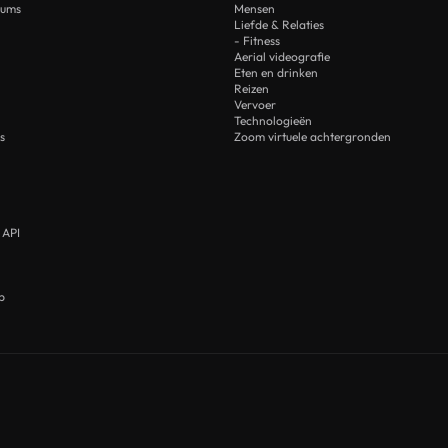
rums
Mensen
Liefde & Relaties
- Fitness
Aerial videografie
Eten en drinken
Reizen
Vervoer
Technologieën
s
Zoom virtuele achtergronden
 API
p