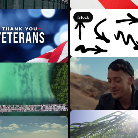
iStock