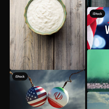
iStock
iStock