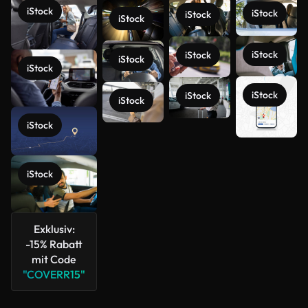
iStock
iStock
iStock
iStock
iStock
iStock
iStock
iStock
iStock
iStock
iStock
iStock
Mehr
iStock
anzeigen
Exklusiv:
-15% Rabatt
mit Code
"COVERR15"