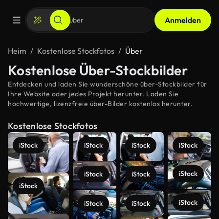
Anmelden
Heim
Kostenlose Stockfotos
Über
Kostenlose Über-Stockbilder
Entdecken und laden Sie wunderschöne über-Stockbilder für
Ihre Website oder jedes Projekt herunter. Laden Sie
hochwertige, lizenzfreie über-Bilder kostenlos herunter.
Kostenlose Stockfotos
iStock
iStock
iStock
iStock
iStock
iStock
iStock
iStock
iStock
iStock
iStock