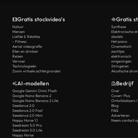
Gratis stockvideo’s
Gratis s
Natuur
Synthese
Mensen
Elektronische d
Liefde & Relaties
sleutels
- Fitness
Het piano
Aerial videografie
Cinematisch
Eten en drinken
zachtjes
Reizen
elektronisch
Vervoer
omgevingen
Technologieën
Stringeren
Zoom virtuele achtergronden
Akustische drum
AI-modellen
Bedrijf
Google Gemini Omni Flash
Over
Google Nano Banana 2
Coverr Plus
Google Nano Banana 2 Lite
Ontwikkelaars /
Seedance 2.0
Blog
Seedance 2.0 Fast
FAQ
Seedance 2.0 Mini
Adverteren
Happy Horse 1.1
Neem contact o
Seedream 5.0 Pro
Seedream 5.0 Lite
Happy Horse