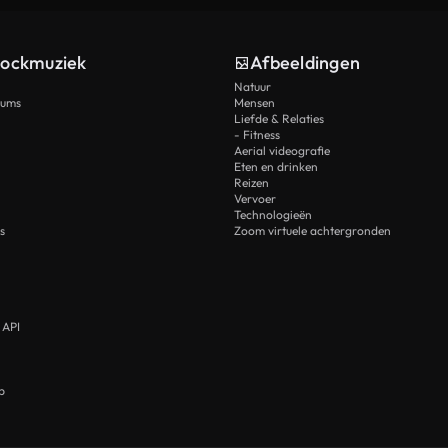
tockmuziek
Afbeeldingen
Natuur
rums
Mensen
Liefde & Relaties
- Fitness
Aerial videografie
Eten en drinken
Reizen
Vervoer
Technologieën
s
Zoom virtuele achtergronden
 API
p