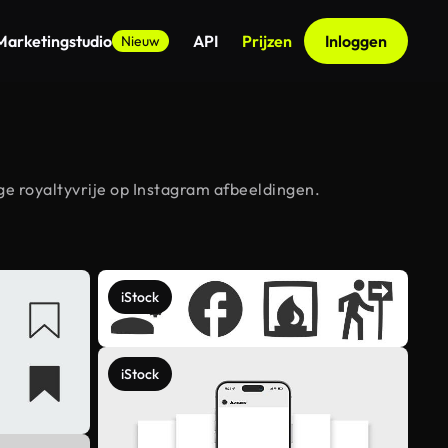
Marketingstudio
API
Prijzen
Inloggen
Nieuw
e royaltyvrije op Instagram afbeeldingen.
iStock
iStock