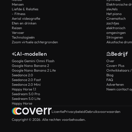
Mensen
Elektronische d
Liefde & Relaties
sleutels
- Fitness
Het piano
Aerial videografie
Cinematisch
Eten en drinken
zachtjes
Reizen
elektronisch
Vervoer
omgevingen
Technologieën
Stringeren
Zoom virtuele achtergronden
Akustische drum
AI-modellen
Bedrijf
Google Gemini Omni Flash
Over
Google Nano Banana 2
Coverr Plus
Google Nano Banana 2 Lite
Ontwikkelaars /
Seedance 2.0
Blog
Seedance 2.0 Fast
FAQ
Seedance 2.0 Mini
Adverteren
Happy Horse 1.1
Neem contact o
Seedream 5.0 Pro
Seedream 5.0 Lite
Happy Horse
Licentie
Privacybeleid
Gebruiksvoorwaarden
Copyright © 2026. Alle rechten voorbehouden.