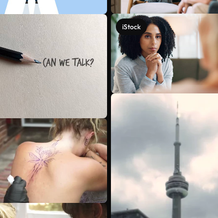
iStock