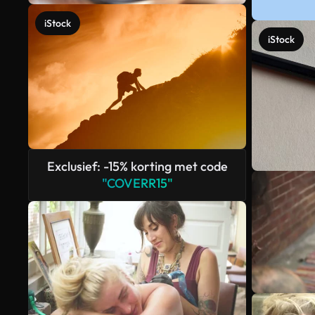
iStock
iStock
Exclusief: -15% korting met code
"COVERR15"