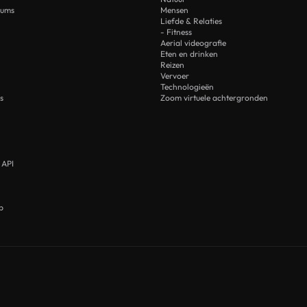
rums
Mensen
Liefde & Relaties
- Fitness
Aerial videografie
Eten en drinken
Reizen
Vervoer
Technologieën
s
Zoom virtuele achtergronden
 API
p