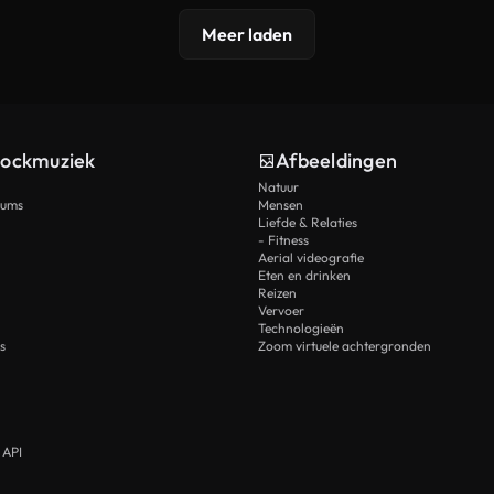
Meer laden
tockmuziek
Afbeeldingen
Natuur
rums
Mensen
Liefde & Relaties
- Fitness
Aerial videografie
Eten en drinken
Reizen
Vervoer
Technologieën
s
Zoom virtuele achtergronden
 API