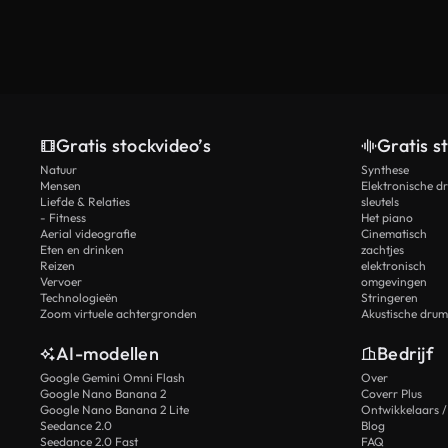
Gratis stockvideo’s
Gratis s
Natuur
Synthese
Mensen
Elektronische d
Liefde & Relaties
sleutels
- Fitness
Het piano
Aerial videografie
Cinematisch
Eten en drinken
zachtjes
Reizen
elektronisch
Vervoer
omgevingen
Technologieën
Stringeren
Zoom virtuele achtergronden
Akustische drum
AI-modellen
Bedrijf
Google Gemini Omni Flash
Over
Google Nano Banana 2
Coverr Plus
Google Nano Banana 2 Lite
Ontwikkelaars /
Seedance 2.0
Blog
Seedance 2.0 Fast
FAQ