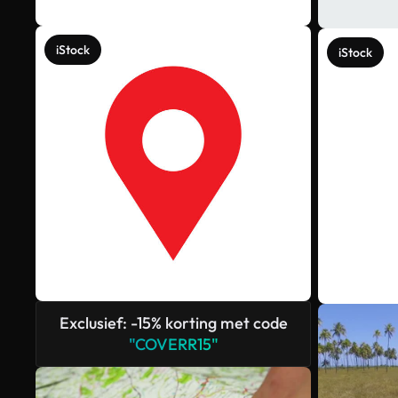
iStock
iStock
Exclusief: -15% korting met code
"COVERR15"