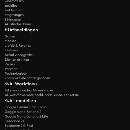
Cinematisch
zachtjes
elektronisch
omgevingen
Stringeren
Akustische drums
Afbeeldingen
Natuur
Mensen
Liefde & Relaties
- Fitness
Aerial videografie
Eten en drinken
Reizen
Vervoer
Technologieën
Zoom virtuele achtergronden
AI Workflows
Tekst-naar-video AI-workflows
AI-workflows voor beeld-naar-video-conversie
AI-modellen
Google Gemini Omni Flash
Google Nano Banana 2
Google Nano Banana 2 Lite
Seedance 2.0
Seedance 2.0 Fast