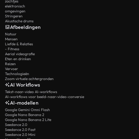
zachtjes
elektronisch
omgevingen
Stringeren
Akustische drums
Afbeeldingen
Natuur
Mensen
Liefde & Relaties
- Fitness
Aerial videografie
Eten en drinken
Reizen
Vervoer
Technologieën
Zoom virtuele achtergronden
AI Workflows
Tekst-naar-video AI-workflows
AI-workflows voor beeld-naar-video-conversie
AI-modellen
Google Gemini Omni Flash
Google Nano Banana 2
Google Nano Banana 2 Lite
Seedance 2.0
Seedance 2.0 Fast
Seedance 2.0 Mini