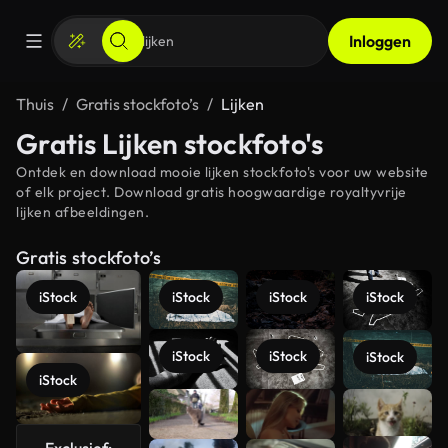
Inloggen
Thuis
Gratis stockfoto’s
Lijken
Gratis Lijken stockfoto's
Ontdek en download mooie lijken stockfoto's voor uw website
of elk project. Download gratis hoogwaardige royaltyvrije
lijken afbeeldingen.
Gratis stockfoto’s
iStock
iStock
iStock
iStock
iStock
iStock
iStock
iStock
Meer
bekijken
Exclusief: