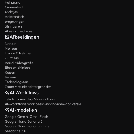
Het piano
Cinematisch
zachtjes
elektronisch
omgevingen
Stringeren
Akustische drums
Afbeeldingen
Natuur
Mensen
Liefde & Relaties
- Fitness
Aerial videografie
Eten en drinken
Reizen
Vervoer
Technologieën
Zoom virtuele achtergronden
AI Workflows
Tekst-naar-video AI-workflows
AI-workflows voor beeld-naar-video-conversie
AI-modellen
Google Gemini Omni Flash
Google Nano Banana 2
Google Nano Banana 2 Lite
Seedance 2.0