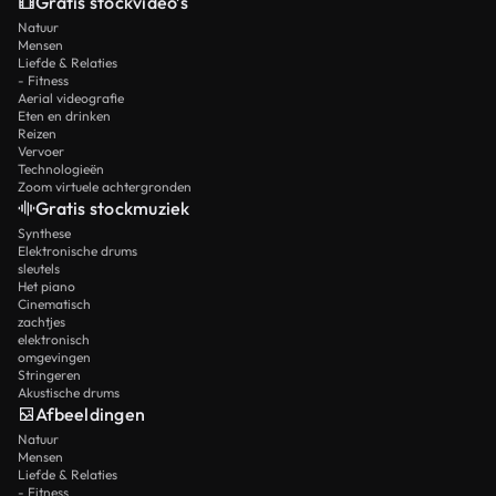
Gratis stockvideo’s
Natuur
Mensen
Liefde & Relaties
- Fitness
Aerial videografie
Eten en drinken
Reizen
Vervoer
Technologieën
Zoom virtuele achtergronden
Gratis stockmuziek
Synthese
Elektronische drums
sleutels
Het piano
Cinematisch
zachtjes
elektronisch
omgevingen
Stringeren
Akustische drums
Afbeeldingen
Natuur
Mensen
Liefde & Relaties
- Fitness