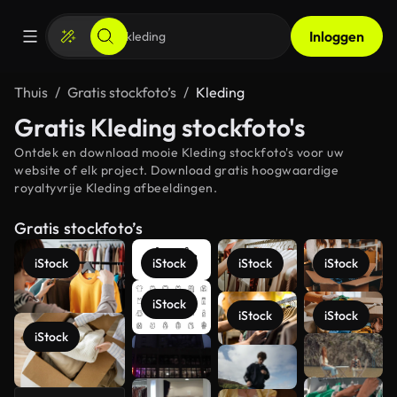
Inloggen
Thuis
Gratis stockfoto’s
Kleding
Gratis Kleding stockfoto's
Ontdek en download mooie Kleding stockfoto's voor uw
website of elk project. Download gratis hoogwaardige
royaltyvrije Kleding afbeeldingen.
Gratis stockfoto’s
iStock
iStock
iStock
iStock
iStock
iStock
iStock
iStock
Meer
bekijken