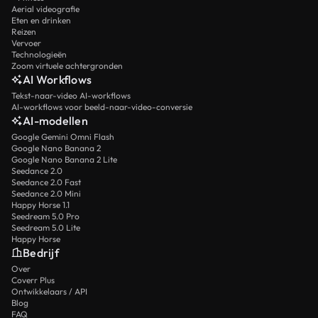
Aerial videografie
Eten en drinken
Reizen
Vervoer
Technologieën
Zoom virtuele achtergronden
AI Workflows
Tekst-naar-video AI-workflows
AI-workflows voor beeld-naar-video-conversie
AI-modellen
Google Gemini Omni Flash
Google Nano Banana 2
Google Nano Banana 2 Lite
Seedance 2.0
Seedance 2.0 Fast
Seedance 2.0 Mini
Happy Horse 1.1
Seedream 5.0 Pro
Seedream 5.0 Lite
Happy Horse
Bedrijf
Over
Coverr Plus
Ontwikkelaars / API
Blog
FAQ