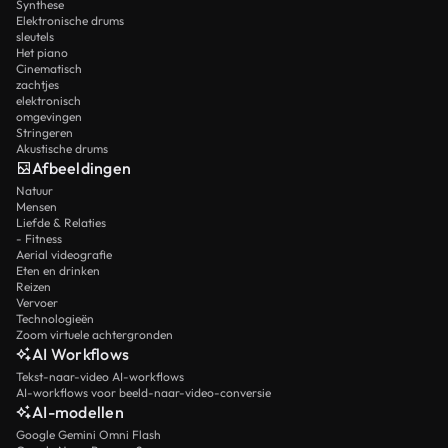
Synthese
Elektronische drums
sleutels
Het piano
Cinematisch
zachtjes
elektronisch
omgevingen
Stringeren
Akustische drums
Afbeeldingen
Natuur
Mensen
Liefde & Relaties
- Fitness
Aerial videografie
Eten en drinken
Reizen
Vervoer
Technologieën
Zoom virtuele achtergronden
AI Workflows
Tekst-naar-video AI-workflows
AI-workflows voor beeld-naar-video-conversie
AI-modellen
Google Gemini Omni Flash