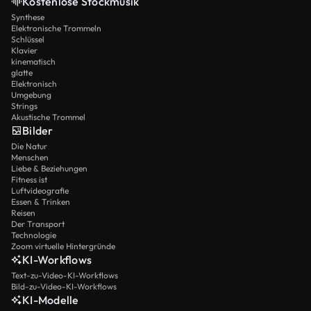
Kostenlose Stockmusik
Synthese
Elektronische Trommeln
Schlüssel
Klavier
kinematisch
glatte
Elektronisch
Umgebung
Strings
Akustische Trommel
Bilder
Die Natur
Menschen
Liebe & Beziehungen
Fitness ist
Luftvideografie
Essen & Trinken
Reisen
Der Transport
Technologie
Zoom virtuelle Hintergründe
KI-Workflows
Text-zu-Video-KI-Workflows
Bild-zu-Video-KI-Workflows
KI-Modelle