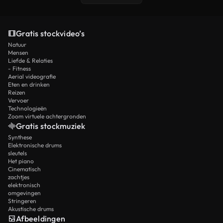
Gratis stockvideo’s
Natuur
Mensen
Liefde & Relaties
- Fitness
Aerial videografie
Eten en drinken
Reizen
Vervoer
Technologieën
Zoom virtuele achtergronden
Gratis stockmuziek
Synthese
Elektronische drums
sleutels
Het piano
Cinematisch
zachtjes
elektronisch
omgevingen
Stringeren
Akustische drums
Afbeeldingen