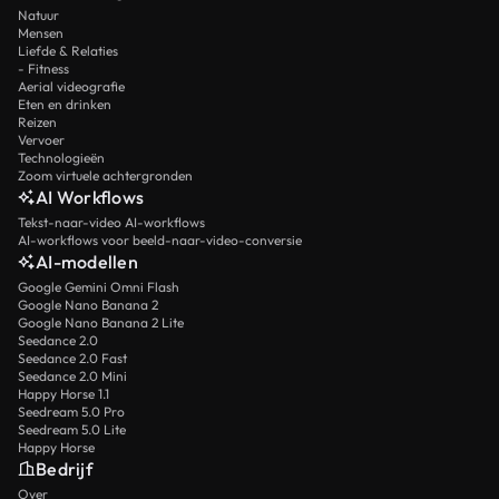
Natuur
Mensen
Liefde & Relaties
- Fitness
Aerial videografie
Eten en drinken
Reizen
Vervoer
Technologieën
Zoom virtuele achtergronden
AI Workflows
Tekst-naar-video AI-workflows
AI-workflows voor beeld-naar-video-conversie
AI-modellen
Google Gemini Omni Flash
Google Nano Banana 2
Google Nano Banana 2 Lite
Seedance 2.0
Seedance 2.0 Fast
Seedance 2.0 Mini
Happy Horse 1.1
Seedream 5.0 Pro
Seedream 5.0 Lite
Happy Horse
Bedrijf
Over