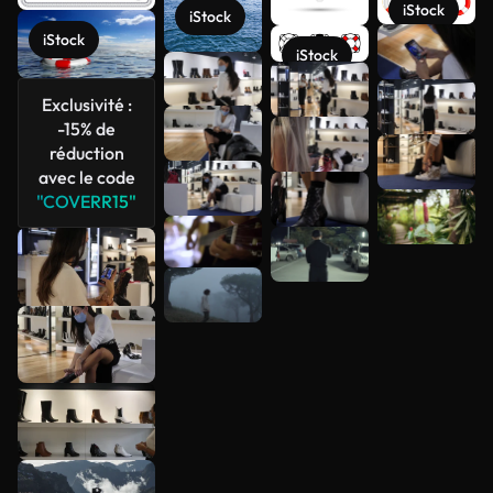
iStock
iStock
iStock
Voir plus
iStock
Exclusivité :
-15% de
réduction
avec le code
"COVERR15"