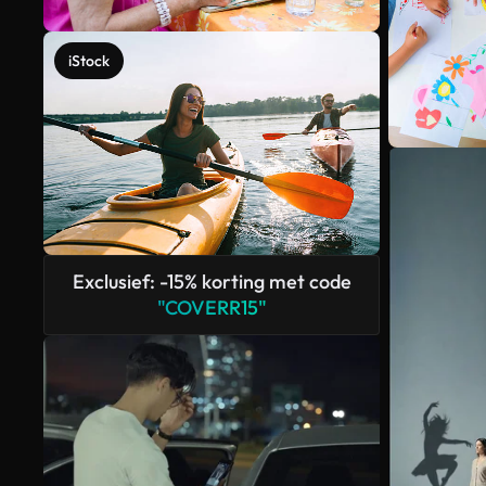
iStock
Exclusief: -15% korting met code
"COVERR15"