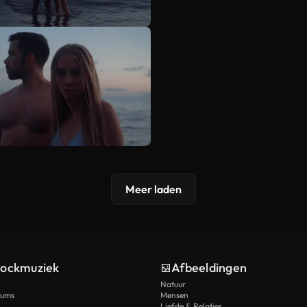
Meer laden
tockmuziek
Afbeeldingen
Natuur
rums
Mensen
Liefde & Relaties