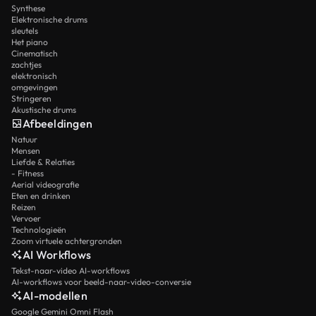
Synthese
Elektronische drums
sleutels
Het piano
Cinematisch
zachtjes
elektronisch
omgevingen
Stringeren
Akustische drums
Afbeeldingen
Natuur
Mensen
Liefde & Relaties
- Fitness
Aerial videografie
Eten en drinken
Reizen
Vervoer
Technologieën
Zoom virtuele achtergronden
AI Workflows
Tekst-naar-video AI-workflows
AI-workflows voor beeld-naar-video-conversie
AI-modellen
Google Gemini Omni Flash