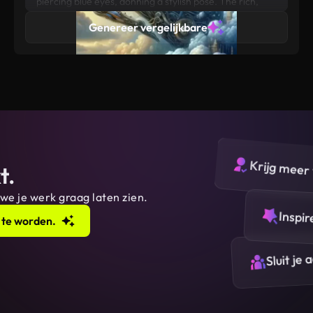
piercing blue eyes, donning a stylish pose. The rich,
ocean background accentuates his classy attire,
Genereer vergelijkbare
featuring a vibrant combination of SILVER
Krijg meer 
t.
 we je werk graag laten zien.
Inspir
 te worden.
Sluit je