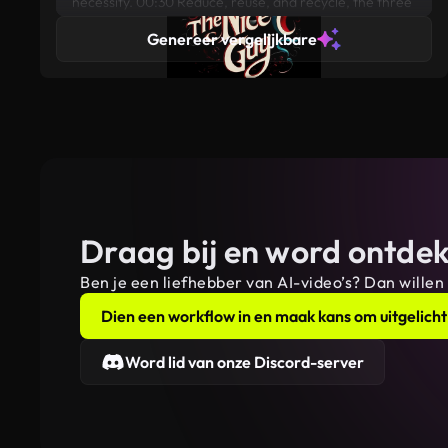
necessity. 00:30 Reduce, reuse, and recycle, the three
R's that pave the way to a healthier planet. 00:38
Genereer vergelijkbare
Together, let's make Earth-friendly choices, becau
Draag bij en word ontdek
Ben je een liefhebber van AI-video’s? Dan willen
Dien een workflow in en maak kans om uitgelicht
Word lid van onze Discord-server