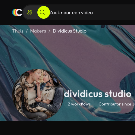
Thuis
Makers
Dividicus Studio
dividicus studio
2 workflows
Contributor since J