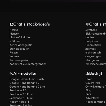
Gratis stockvideo’s
Gratis s
Natuur
Synthese
Mensen
Elektronische d
Liefde & Relaties
sleutels
- Fitness
Het piano
Aerial videografie
Cinematisch
Eten en drinken
zachtjes
Reizen
elektronisch
Vervoer
omgevingen
Technologieën
Stringeren
Zoom virtuele achtergronden
Akustische drum
AI-modellen
Bedrijf
Google Gemini Omni Flash
Over
Google Nano Banana 2
Coverr Plus
Google Nano Banana 2 Lite
Ontwikkelaars /
Seedance 2.0
Blog
Seedance 2.0 Fast
FAQ
Seedance 2.0 Mini
Adverteren
Happy Horse 1.1
Neem contact o
Seedream 5.0 Pro