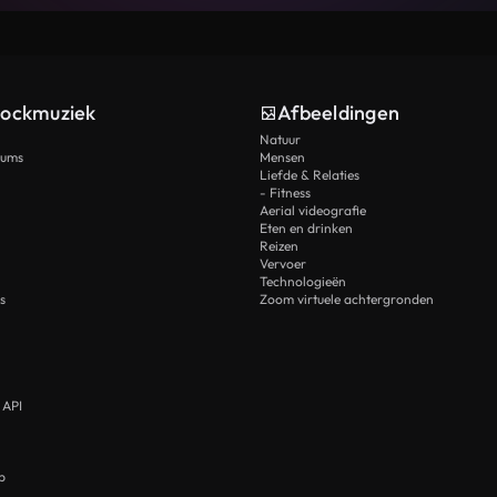
tockmuziek
Afbeeldingen
Natuur
rums
Mensen
Liefde & Relaties
- Fitness
Aerial videografie
Eten en drinken
Reizen
Vervoer
Technologieën
s
Zoom virtuele achtergronden
 API
p