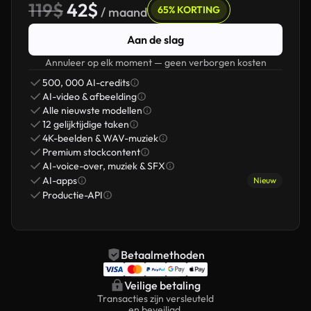
119$
42$
65% KORTING
/ maand
Aan de slag
Annuleer op elk moment — geen verborgen kosten
500, 000 AI-credits
AI-video & afbeelding
Alle nieuwste modellen
12 gelijktijdige taken
4K-beelden & WAV-muziek
Premium stockcontent
AI-voice-over, muziek & SFX
AI-apps
Nieuw
Productie-API
Betaalmethoden
Veilige betaling
Transacties zijn versleuteld
en beveiligd.