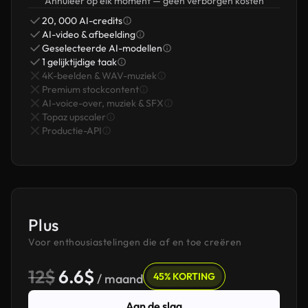
Annuleer op elk moment — geen verborgen kosten
20, 000 AI-credits
AI-video & afbeelding
Geselecteerde AI-modellen
1 gelijktijdige taak
4K-beelden & WAV-muziek
Premium stockcontent
AI-voice-over, muziek & SFX
Topaz upscaler
Productie-API
Plus
Voor enthousiastelingen die af en toe creëren
12$
6.6$
45% KORTING
/ maand
Aan de slag