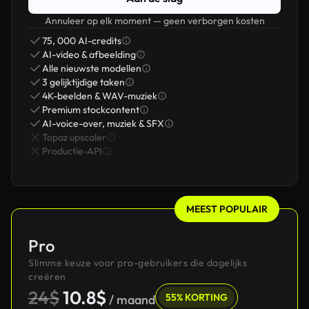
Annuleer op elk moment — geen verborgen kosten
75, 000 AI-credits
AI-video & afbeelding
Alle nieuwste modellen
3 gelijktijdige taken
4K-beelden & WAV-muziek
Premium stockcontent
AI-voice-over, muziek & SFX
Topaz upscaler
Productie-API
MEEST POPULAIR
Pro
Slimme keuze voor pro-gebruikers die dagelijks
creëren
24$
10.8$
55% KORTING
/ maand