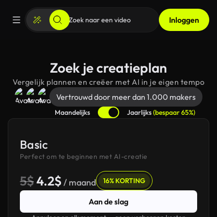
Inloggen
Zoek je creatieplan
Vergelijk plannen en creëer met AI in je eigen tempo
Vertrouwd door meer dan 1.000 makers
Maandelijks
Jaarlijks
(bespaar 65%)
Basic
Perfect om te beginnen met AI-creatie
5$
4.2$
16% KORTING
/ maand
Aan de slag