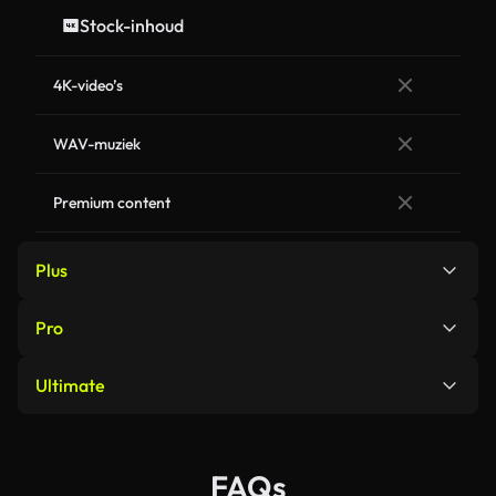
Stock-inhoud
4K-video’s
WAV-muziek
Premium content
Plus
Pro
Beeldgeneratie
Ultimate
Beeldgeneratie
Google Nano Banana 2
~187
images / maand
Beeldgeneratie
Google Nano Banana 2
~312
images / maand
Google Nano Banana 2 Lite
~375
images / maand
FAQs